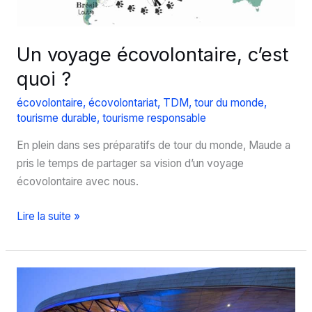
Un voyage écovolontaire, c’est
quoi ?
écovolontaire
,
écovolontariat
,
TDM
,
tour du monde
,
tourisme durable
,
tourisme responsable
En plein dans ses préparatifs de tour du monde, Maude a
pris le temps de partager sa vision d’un voyage
écovolontaire avec nous.
Un
Lire la suite »
voyage
écovolontaire,
c’est
quoi
?