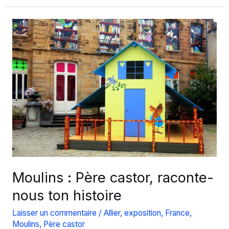
coeur
des
Jeux
olympiques
à
Rio
Moulins : Père castor, raconte-
nous ton histoire
Laisser un commentaire
/
Allier
,
exposition
,
France
,
Moulins
,
Père castor