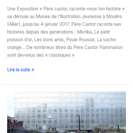
Une Exposition « Père castor, raconte-nous ton histoire »
se déroule au Musée de l’Illustration Jeunesse à Moulins
(Allier), jusqu’au 4 janvier 2017. Père Castor raconte ses
histoires depuis des générations : Michka, Le petit
poisson d’or, Les bons amis, Poule Rousse, La vache
orange… De nombreux titres du Père Castor Flammarion
sont devenus des « classiques »
Moulins
Lire la suite »
:
Père
castor,
raconte-
nous
ton
histoire