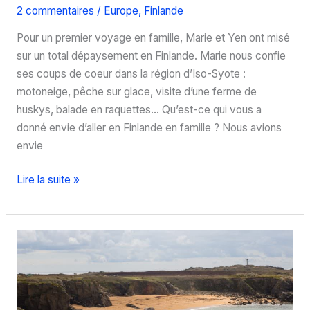
2 commentaires
/
Europe
,
Finlande
Pour un premier voyage en famille, Marie et Yen ont misé
sur un total dépaysement en Finlande. Marie nous confie
ses coups de coeur dans la région d’Iso-Syote :
motoneige, pêche sur glace, visite d’une ferme de
huskys, balade en raquettes… Qu’est-ce qui vous a
donné envie d’aller en Finlande en famille ? Nous avions
envie
Finlande
Lire la suite »
:
un
hiver
tout
blanc
en
famille