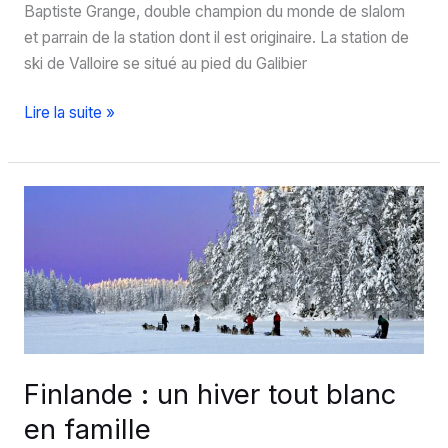
Baptiste Grange, double champion du monde de slalom
et parrain de la station dont il est originaire. La station de
ski de Valloire se situé au pied du Galibier
Ski
Lire la suite »
à
Valloire
:
une
station
village
en
Savoie
Finlande : un hiver tout blanc
en famille