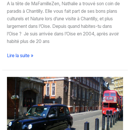
A la tête de MaFamilleZen, Nathalie a trouvé son coin de
paradis à Chantilly. Elle vous fait part de ses bons plans
culturels et Nature lors d’une visite à Chantilly, et plus
largement dans l’Oise. Depuis quand habites-tu dans
l’Oise ? Je suis arrivée dans l’Oise en 2004, après avoir
habité plus de 20 ans
Que
Lire la suite »
faire
à
Chantilly
?
Les
bons
plans
de
Nathalie