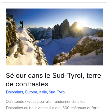
tournée
vers
la
mer
Séjour dans le Sud-Tyrol, terre
de contrastes
Dolomites
,
Europe
,
Italie
,
Sud-Tyrol
Qu’attendez-vous pour aller randonner dans les
Dolomites ou pour visiter l’un des 800 châteaux et forts