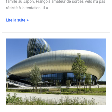
famille au Japon, François amateur de sorties vélo n’a pas
résisté à la tentation : il a
Voyage
Lire la suite »
au
Japon
:
mésaventure
à
vélo
à
Kyoto