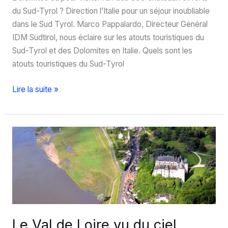
du Sud-Tyrol ? Direction l’Italie pour un séjour inoubliable
dans le Sud Tyrol. Marco Pappalardo, Directeur Général
IDM Südtirol, nous éclaire sur les atouts touristiques du
Sud-Tyrol et des Dolomites en Italie. Quels sont les
atouts touristiques du Sud-Tyrol
Séjour
Lire la suite »
dans
le
Sud-
Tyrol,
terre
de
contrastes
Le Val de Loire vu du ciel