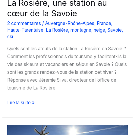
La Rosière, une station au
cœur de la Savoie
2 commentaires
/
Auvergne-Rhône-Alpes
,
France
,
Haute-Tarentaise
,
La Rosière
,
montagne
,
neige
,
Savoie
,
ski
Quels sont les atouts de la station La Rosière en Savoie ?
Comment les professionnels du tourisme y facilitent-ils la
vie des skieurs et vacanciers en séjour en Savoie ? Quels
sont les grands rendez-vous de la station cet hiver ?
Réponse avec Jérémie Silva, directeur de l’office de
tourisme de La Rosière.
La
Lire la suite »
Rosière,
une
station
au