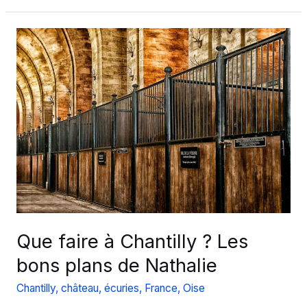
Corée
du
Sud,
au
Pays
du
matin
calme…
Que faire à Chantilly ? Les
bons plans de Nathalie
Chantilly
,
château
,
écuries
,
France
,
Oise