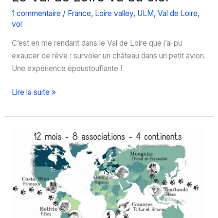
1 commentaire
/
France
,
Loire valley
,
ULM
,
Val de Loire
,
vol
C’est en me rendant dans le Val de Loire que j’ai pu
exaucer ce rêve : survoler un château dans un petit avion.
Une expérience époustouflante !
Le
Lire la suite »
Val
de
Loire
vu
du
ciel