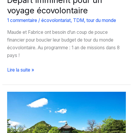
voyage écovolontaire
1 commentaire
/
écovolontariat
,
TDM
,
tour du monde
Maude et Fabrice ont besoin d’un coup de pouce
financier pour boucler leur budget de tour du monde
écovolontaire. Au programme : 1 an de missions dans 8
pays !
Départ
Lire la suite »
imminent
pour
un
voyage
écovolontaire