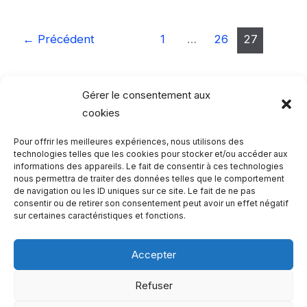
les
jardins
←
Précédent
1
…
26
27
d’Orient
au
coeur
Gérer le consentement aux
de
cookies
Paris
Pour offrir les meilleures expériences, nous utilisons des
Rechercher…
technologies telles que les cookies pour stocker et/ou accéder aux
informations des appareils. Le fait de consentir à ces technologies
nous permettra de traiter des données telles que le comportement
R
de navigation ou les ID uniques sur ce site. Le fait de ne pas
consentir ou de retirer son consentement peut avoir un effet négatif
e
sur certaines caractéristiques et fonctions.
c
h
Accepter
e
Qui sommes-nous ?
Refuser
r