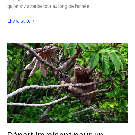
qu’on s’y attarde tout au long de l’année
Que
Lire la suite »
faire
à
Munich
?
Départ imminent pour un