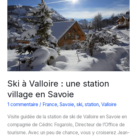
cœur
de
la
Savoie
Ski à Valloire : une station
village en Savoie
1 commentaire
/
France
,
Savoie
,
ski
,
station
,
Valloire
Visite guidée de la station de ski de Valloire en Savoie en
compagnie de Cédric Fogarolo, Directeur de l’Office de
tourisme. Avec un peu de chance, vous y croiserez Jean-