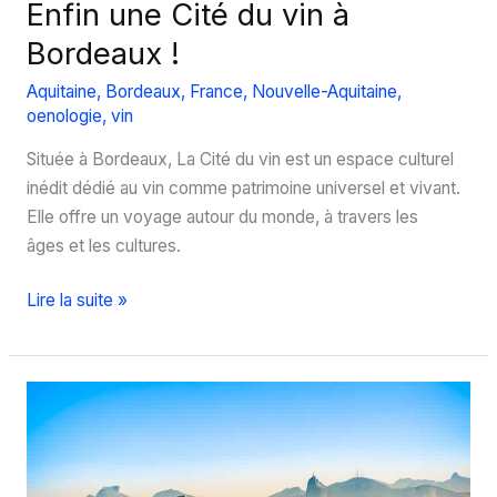
Enfin une Cité du vin à
Bordeaux !
Aquitaine
,
Bordeaux
,
France
,
Nouvelle-Aquitaine
,
oenologie
,
vin
Située à Bordeaux, La Cité du vin est un espace culturel
inédit dédié au vin comme patrimoine universel et vivant.
Elle offre un voyage autour du monde, à travers les
âges et les cultures.
Enfin
Lire la suite »
une
Cité
du
vin
à
Bordeaux