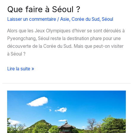
Que faire à Séoul ?
Laisser un commentaire
/
Asie
,
Corée du Sud
,
Séoul
Alors que les Jeux Olympiques d’hiver se sont déroulés à
Pyeongchang, Séoul reste la destination phare pour une
découverte de la Corée du Sud. Mais que peut-on visiter
à Séoul ?
Que
Lire la suite »
faire
à
Séoul
?