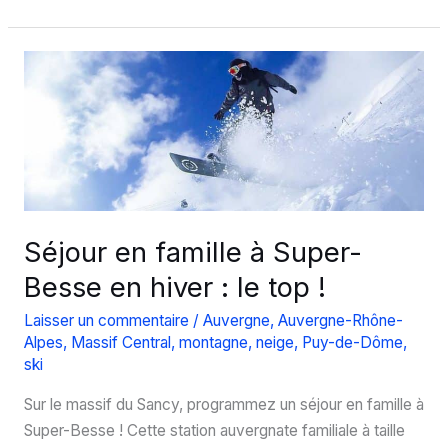
faire
à
Oslo
en
hiver
?
Séjour en famille à Super-
Besse en hiver : le top !
Laisser un commentaire
/
Auvergne
,
Auvergne-Rhône-
Alpes
,
Massif Central
,
montagne
,
neige
,
Puy-de-Dôme
,
ski
Sur le massif du Sancy, programmez un séjour en famille à
Super-Besse ! Cette station auvergnate familiale à taille