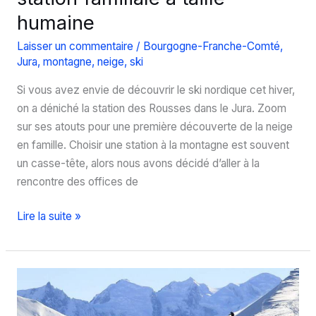
humaine
Laisser un commentaire
/
Bourgogne-Franche-Comté
,
Jura
,
montagne
,
neige
,
ski
Si vous avez envie de découvrir le ski nordique cet hiver,
on a déniché la station des Rousses dans le Jura. Zoom
sur ses atouts pour une première découverte de la neige
en famille. Choisir une station à la montagne est souvent
un casse-tête, alors nous avons décidé d’aller à la
rencontre des offices de
Découvrez
Lire la suite »
Les
Rousses,
une
station
familiale