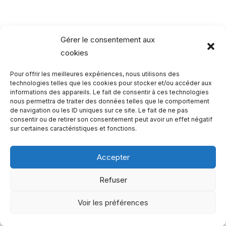
une
station
au
Gérer le consentement aux
cœur
cookies
de
Pour offrir les meilleures expériences, nous utilisons des
la
Rechercher…
technologies telles que les cookies pour stocker et/ou accéder aux
Savoie
informations des appareils. Le fait de consentir à ces technologies
nous permettra de traiter des données telles que le comportement
R
de navigation ou les ID uniques sur ce site. Le fait de ne pas
consentir ou de retirer son consentement peut avoir un effet négatif
e
sur certaines caractéristiques et fonctions.
c
h
Accepter
e
Qui sommes-nous ?
Refuser
r
Copyright 2023 - One Two Trips
c
Voir les préférences
h