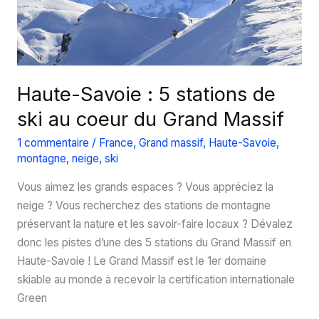
à
taille
humaine
Haute-Savoie : 5 stations de
ski au coeur du Grand Massif
1 commentaire
/
France
,
Grand massif
,
Haute-Savoie
,
montagne
,
neige
,
ski
Vous aimez les grands espaces ? Vous appréciez la
neige ? Vous recherchez des stations de montagne
préservant la nature et les savoir-faire locaux ? Dévalez
donc les pistes d’une des 5 stations du Grand Massif en
Haute-Savoie ! Le Grand Massif est le 1er domaine
skiable au monde à recevoir la certification internationale
Green