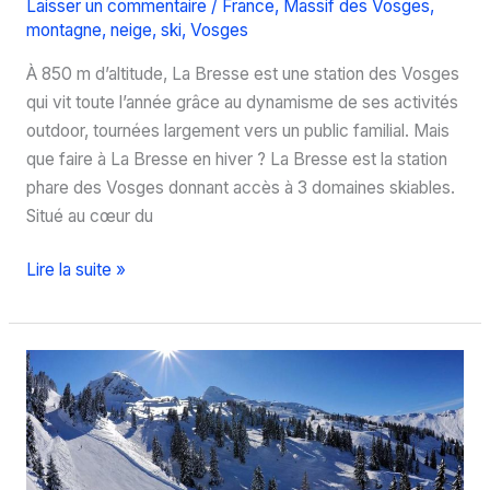
Laisser un commentaire
/
France
,
Massif des Vosges
,
montagne
,
neige
,
ski
,
Vosges
À 850 m d’altitude, La Bresse est une station des Vosges
qui vit toute l’année grâce au dynamisme de ses activités
outdoor, tournées largement vers un public familial. Mais
que faire à La Bresse en hiver ? La Bresse est la station
phare des Vosges donnant accès à 3 domaines skiables.
Situé au cœur du
Que
Lire la suite »
faire
à
La
Bresse
en
hiver
?