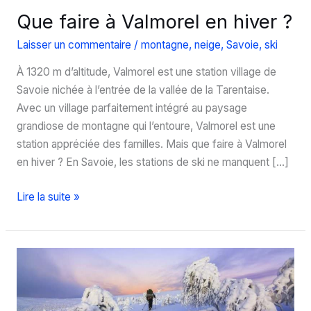
Que faire à Valmorel en hiver ?
Laisser un commentaire
/
montagne
,
neige
,
Savoie
,
ski
À 1320 m d’altitude, Valmorel est une station village de
Savoie nichée à l’entrée de la vallée de la Tarentaise.
Avec un village parfaitement intégré au paysage
grandiose de montagne qui l’entoure, Valmorel est une
station appréciée des familles. Mais que faire à Valmorel
en hiver ? En Savoie, les stations de ski ne manquent […]
Que
Lire la suite »
faire
à
Valmorel
en
hiver
?