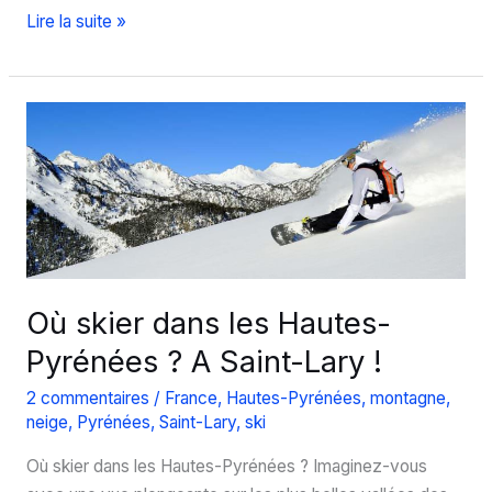
Haute-
Lire la suite »
Savoie
:
5
stations
de
ski
au
coeur
du
Grand
Où skier dans les Hautes-
Massif
Pyrénées ? A Saint-Lary !
2 commentaires
/
France
,
Hautes-Pyrénées
,
montagne
,
neige
,
Pyrénées
,
Saint-Lary
,
ski
Où skier dans les Hautes-Pyrénées ? Imaginez-vous