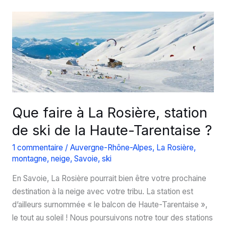
que
faire
en
Laponie
?
Que faire à La Rosière, station
de ski de la Haute-Tarentaise ?
1 commentaire
/
Auvergne-Rhône-Alpes
,
La Rosière
,
montagne
,
neige
,
Savoie
,
ski
En Savoie, La Rosière pourrait bien être votre prochaine
destination à la neige avec votre tribu. La station est
d’ailleurs surnommée « le balcon de Haute-Tarentaise »,
le tout au soleil ! Nous poursuivons notre tour des stations