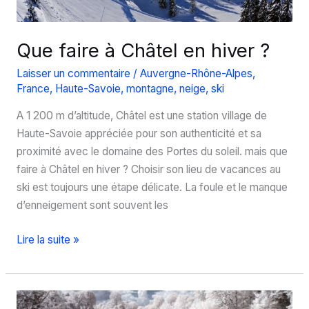
Que faire à Châtel en hiver ?
Laisser un commentaire
/
Auvergne-Rhône-Alpes
,
France
,
Haute-Savoie
,
montagne
,
neige
,
ski
A 1 200 m d’altitude, Châtel est une station village de
Haute-Savoie appréciée pour son authenticité et sa
proximité avec le domaine des Portes du soleil. mais que
faire à Châtel en hiver ? Choisir son lieu de vacances au
ski est toujours une étape délicate. La foule et le manque
d’enneigement sont souvent les
Que
Lire la suite »
faire
à
Châtel