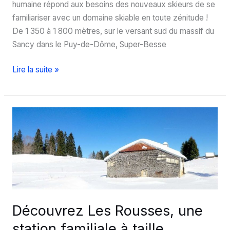
humaine répond aux besoins des nouveaux skieurs de se
familiariser avec un domaine skiable en toute zénitude !
De 1 350 à 1 800 mètres, sur le versant sud du massif du
Sancy dans le Puy-de-Dôme, Super-Besse
Séjour
Lire la suite »
en
famille
à
Super-
Besse
en
hiver
:
le
top
Découvrez Les Rousses, une
!
station familiale à taille