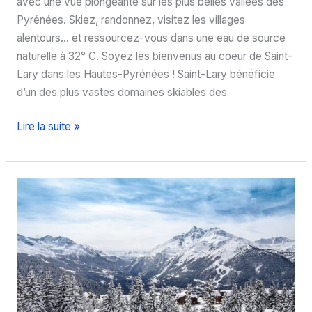
avec une vue plongeante sur les plus belles vallées des
Pyrénées. Skiez, randonnez, visitez les villages
alentours… et ressourcez-vous dans une eau de source
naturelle à 32° C. Soyez les bienvenus au coeur de Saint-
Lary dans les Hautes-Pyrénées ! Saint-Lary bénéficie
d’un des plus vastes domaines skiables des
Où
Lire la suite »
skier
dans
les
Hautes-
Pyrénées
?
A
Saint-
Lary
!