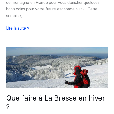
de montagne en France pour vous dénicher quelques
bons coins pour votre future escapade au ski. Cette
semaine,
Que
Lire la suite »
faire
à
La
Rosière,
station
de
ski
de
la
Haute-
Que faire à La Bresse en hiver
Tarentaise
?
?