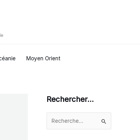
de
céanie
Moyen Orient
Rechercher…
R
e
c