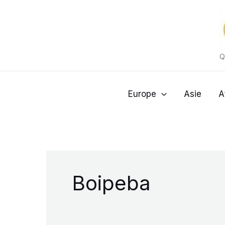
Aller
au
contenu
Q
Europe
Asie
A
Boipeba