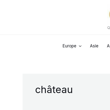
Aller
au
contenu
Q
Europe
Asie
A
château