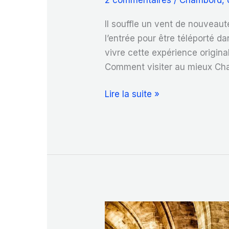
2 commentaires
/
Chambord
,
Il souffle un vent de nouveau
l’entrée pour être téléporté d
vivre cette expérience origin
Comment visiter au mieux Ch
Comment
Lire la suite »
visiter
Chambord
?
Avec
son
Histopad