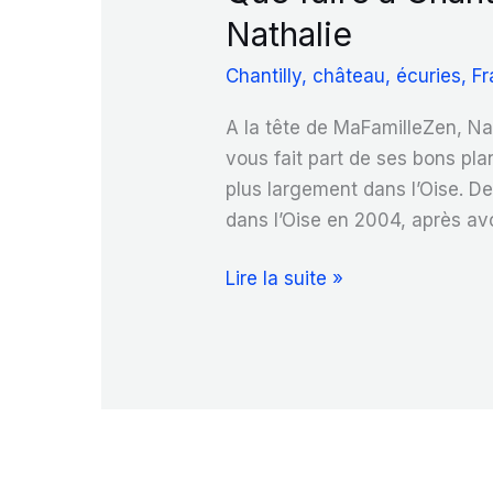
Nathalie
Chantilly
,
château
,
écuries
,
Fr
A la tête de MaFamilleZen, Nat
vous fait part de ses bons plan
plus largement dans l’Oise. De
dans l’Oise en 2004, après av
Que
Lire la suite »
faire
à
Chantilly
?
Les
bons