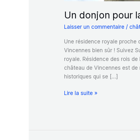
Un donjon pour l
Laisser un commentaire
/
châ
Une résidence royale proche d
Vincennes bien sûr ! Suivez S
royale. Résidence des rois de F
château de Vincennes est de 
historiques qui se […]
Un
Lire la suite »
donjon
pour
la
paix
à