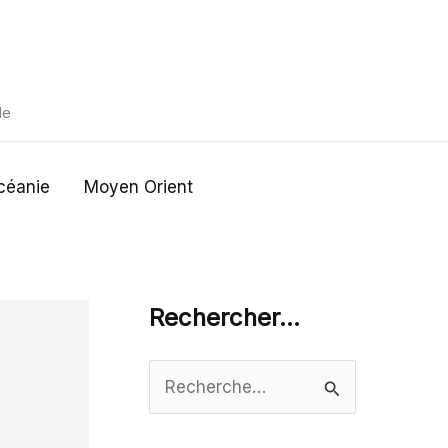
de
céanie
Moyen Orient
Rechercher…
R
e
c