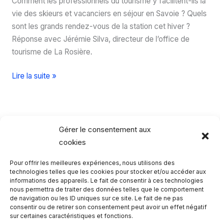
Comment les professionnels du tourisme y facilitent-ils la
vie des skieurs et vacanciers en séjour en Savoie ? Quels
sont les grands rendez-vous de la station cet hiver ?
Réponse avec Jérémie Silva, directeur de l’office de
tourisme de La Rosière.
La
Lire la suite »
Rosière,
une
station
au
Gérer le consentement aux
cœur
cookies
de
Pour offrir les meilleures expériences, nous utilisons des
la
Rechercher…
technologies telles que les cookies pour stocker et/ou accéder aux
Savoie
informations des appareils. Le fait de consentir à ces technologies
nous permettra de traiter des données telles que le comportement
R
de navigation ou les ID uniques sur ce site. Le fait de ne pas
consentir ou de retirer son consentement peut avoir un effet négatif
e
sur certaines caractéristiques et fonctions.