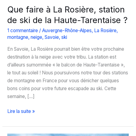
Que faire à La Rosière, station
de ski de la Haute-Tarentaise ?
1 commentaire
/
Auvergne-Rhône-Alpes
,
La Rosière
,
montagne
,
neige
,
Savoie
,
ski
En Savoie, La Rosière pourrait bien être votre prochaine
destination à la neige avec votre tribu. La station est
d’ailleurs surnommée « le balcon de Haute-Tarentaise »,
le tout au soleil ! Nous poursuivons notre tour des stations
de montagne en France pour vous dénicher quelques
bons coins pour votre future escapade au ski. Cette
semaine, […]
Que
Lire la suite »
faire
à
La