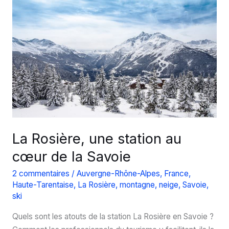
Rosière,
station
de
ski
de
la
Haute-
Tarentaise
?
La Rosière, une station au
cœur de la Savoie
2 commentaires
/
Auvergne-Rhône-Alpes
,
France
,
Haute-Tarentaise
,
La Rosière
,
montagne
,
neige
,
Savoie
,
ski
Quels sont les atouts de la station La Rosière en Savoie ?