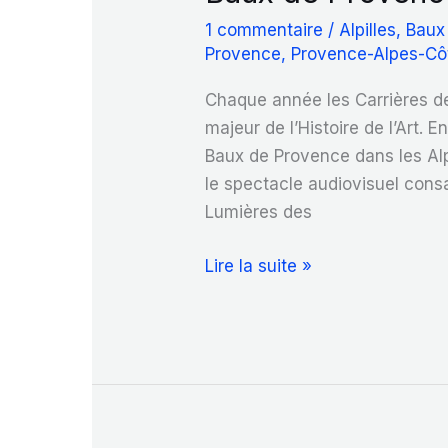
1 commentaire
/
Alpilles
,
Baux
Provence
,
Provence-Alpes-Cô
Chaque année les Carrières de
majeur de l’Histoire de l’Art.
Baux de Provence dans les Alp
le spectacle audiovisuel cons
Lumières des
Baux
Lire la suite »
de
Provence
:
les
Carrières
de