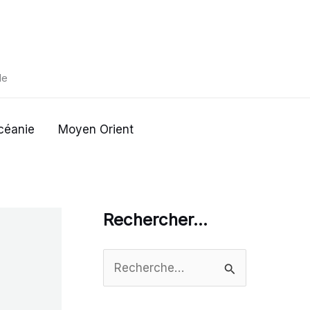
de
céanie
Moyen Orient
Rechercher…
R
e
c