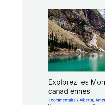
Park
Explorez les Mo
canadiennes
1 commentaire
/
Alberta
,
Amér