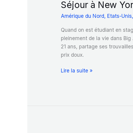
Séjour à New Yor
Amérique du Nord
,
Etats-Unis
Quand on est étudiant en stag
pleinement de la vie dans Big
21 ans, partage ses trouvaille
prix doux.
Séjour
Lire la suite »
à
New
York
à
prix
doux