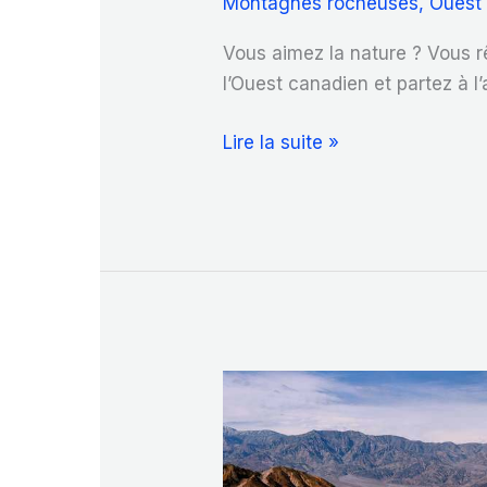
Montagnes rocheuses
,
Ouest
Vous aimez la nature ? Vous 
l’Ouest canadien et partez à
Explorez
Lire la suite »
les
Montagnes
Rocheuses
canadiennes