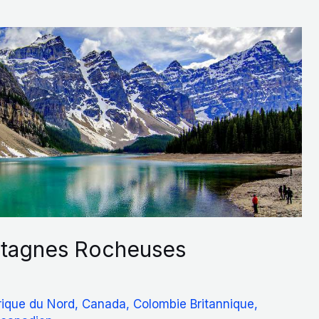
ntagnes Rocheuses
ique du Nord
,
Canada
,
Colombie Britannique
,