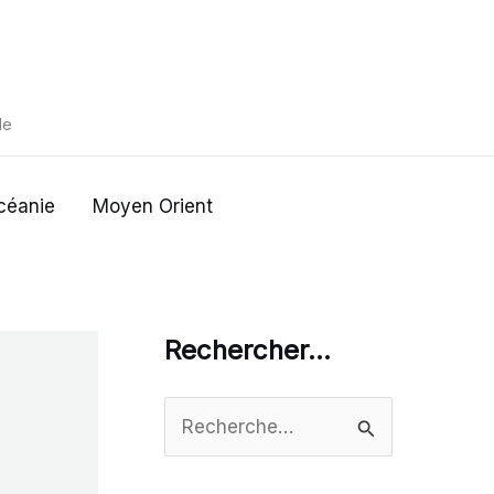
de
céanie
Moyen Orient
Rechercher…
R
e
c