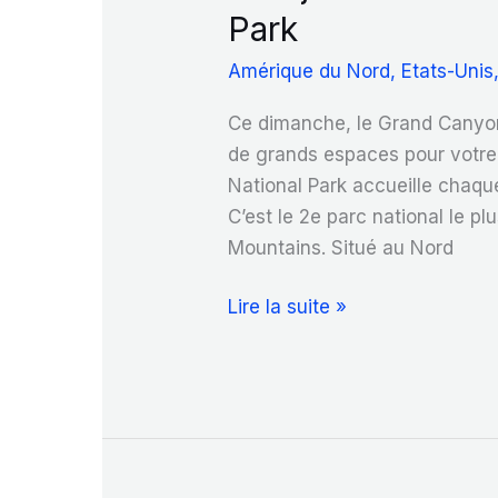
Park
Amérique du Nord
,
Etats-Unis
Ce dimanche, le Grand Canyon
de grands espaces pour votre
National Park accueille chaqu
C’est le 2e parc national le p
Mountains. Situé au Nord
Une
Lire la suite »
journée
dans
le
Grand
Canyon
National