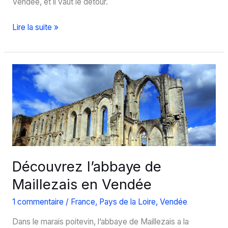
Vendée, et il vaut le détour.
Visitez
Lire la suite »
Vouvant,
Petite
cité
de
caractère
en
Vendée
Découvrez l’abbaye de
Maillezais en Vendée
1 commentaire
/
France
,
Pays de la Loire
,
Vendée
Dans le marais poitevin, l’abbaye de Maillezais a la