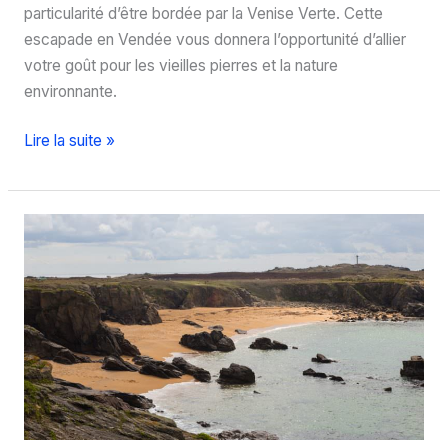
particularité d’être bordée par la Venise Verte. Cette
escapade en Vendée vous donnera l’opportunité d’allier
votre goût pour les vieilles pierres et la nature
environnante.
Découvrez
Lire la suite »
l’abbaye
de
Maillezais
en
Vendée