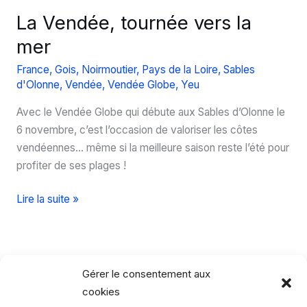
La Vendée, tournée vers la
mer
France
,
Gois
,
Noirmoutier
,
Pays de la Loire
,
Sables
d'Olonne
,
Vendée
,
Vendée Globe
,
Yeu
Avec le Vendée Globe qui débute aux Sables d’Olonne le
6 novembre, c’est l’occasion de valoriser les côtes
vendéennes… même si la meilleure saison reste l’été pour
profiter de ses plages !
La
Lire la suite »
Vendée,
tournée
vers
la
Gérer le consentement aux
mer
cookies