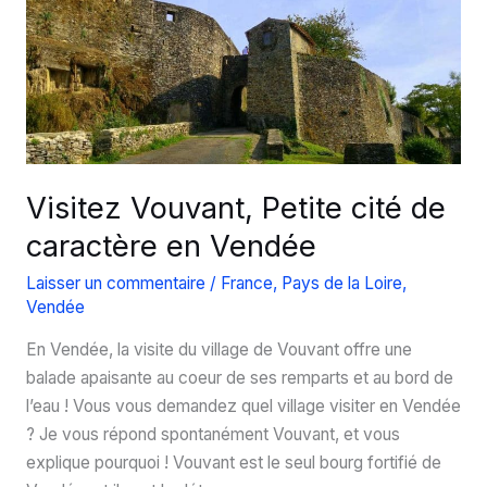
Noirmoutier
Visitez Vouvant, Petite cité de
caractère en Vendée
Laisser un commentaire
/
France
,
Pays de la Loire
,
Vendée
En Vendée, la visite du village de Vouvant offre une
balade apaisante au coeur de ses remparts et au bord de
l’eau ! Vous vous demandez quel village visiter en Vendée
? Je vous répond spontanément Vouvant, et vous
explique pourquoi ! Vouvant est le seul bourg fortifié de