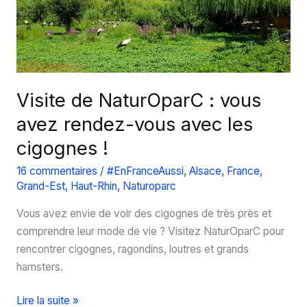
Alsace
en
famille
Visite de NaturOparC : vous
avez rendez-vous avec les
cigognes !
16 commentaires
/
#EnFranceAussi
,
Alsace
,
France
,
Grand-Est
,
Haut-Rhin
,
Naturoparc
Vous avez envie de voir des cigognes de très près et
comprendre leur mode de vie ? Visitez NaturOparC pour
rencontrer cigognes, ragondins, loutres et grands
hamsters.
Visite
Lire la suite »