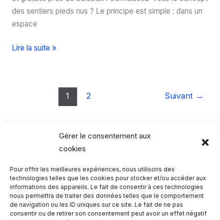
des sentiers pieds nus ? Le principe est simple : dans un
espace
SensoRied,
Lire la suite »
un
sentier
pieds
1
2
Suivant
→
nus
à
découvrir
Gérer le consentement aux
en
cookies
Alsace
Pour offrir les meilleures expériences, nous utilisons des
Rechercher…
technologies telles que les cookies pour stocker et/ou accéder aux
informations des appareils. Le fait de consentir à ces technologies
nous permettra de traiter des données telles que le comportement
R
de navigation ou les ID uniques sur ce site. Le fait de ne pas
consentir ou de retirer son consentement peut avoir un effet négatif
e