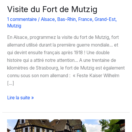
Visite du Fort de Mutzig
1 commentaire
/
Alsace
,
Bas-Rhin
,
France
,
Grand-Est
,
Mutzig
En Alsace, programmez la visite du fort de Mutzig, fort
allemand utilisé durant la première guerre mondiale… et
qui devint ensuite français après 1918 ! Une double
histoire qui a attiré notre attention… A une trentaine de
kilomètres de Strasbourg, le fort de Mutzig est également
connu sous son nom allemand : « Feste Kaiser Wilhelm
[…]
Visite
Lire la suite »
du
Fort
de
Mutzig