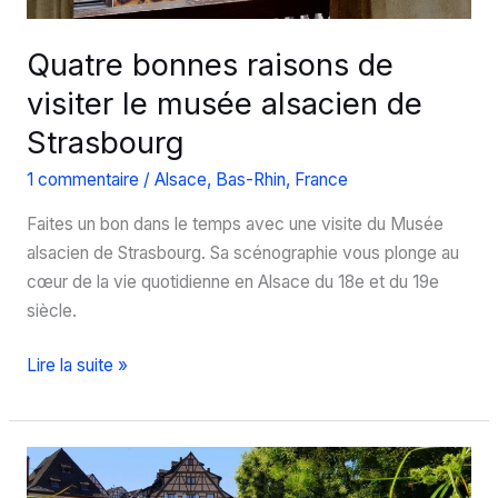
l’Histoire
locale
Quatre bonnes raisons de
visiter le musée alsacien de
Strasbourg
1 commentaire
/
Alsace
,
Bas-Rhin
,
France
Faites un bon dans le temps avec une visite du Musée
alsacien de Strasbourg. Sa scénographie vous plonge au
cœur de la vie quotidienne en Alsace du 18e et du 19e
siècle.
Quatre
Lire la suite »
bonnes
raisons
de
visiter