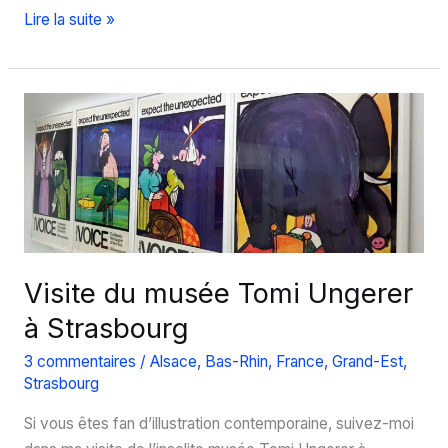
Que
Lire la suite »
faire
à
Strasbourg
en
été
?
Visite du musée Tomi Ungerer
à Strasbourg
3 commentaires
/
Alsace
,
Bas-Rhin
,
France
,
Grand-Est
,
Strasbourg
Si vous êtes fan d’illustration contemporaine, suivez-moi