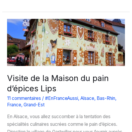
de
NaturOparC
:
vous
avez
rendez-
vous
avec
les
cigognes
Visite de la Maison du pain
!
d’épices Lips
11 commentaires
/
#EnFranceAussi
,
Alsace
,
Bas-Rhin
,
France
,
Grand-Est
En Alsace, vous allez succomber à la tentation des
spécialités culinaires sucrées comme le pain d’épices.
Direction le village de Gertwiller pour vous fournir auprès