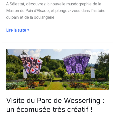
A Sélestat, découvrez la nouvelle muséographie de la
Maison du Pain d’Alsace, et plongez-vous dans l’histoire
du pain et de la boulangerie.
Visite
Lire la suite »
de
la
maison
du
pain
d’Alsace
:
un
régal
!
Visite du Parc de Wesserling :
un écomusée très créatif !