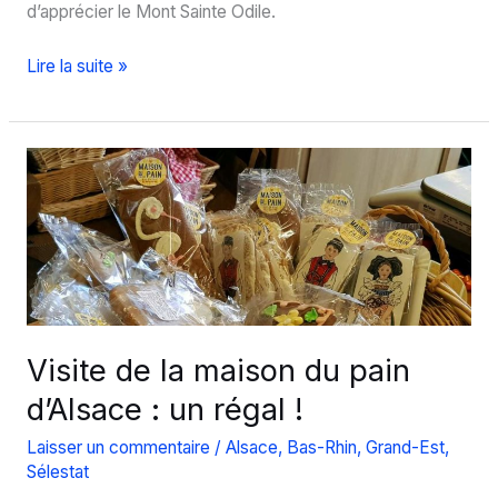
d’apprécier le Mont Sainte Odile.
Que
Lire la suite »
faire
au
Mont
Sainte
Odile
?
Visite de la maison du pain
d’Alsace : un régal !
Laisser un commentaire
/
Alsace
,
Bas-Rhin
,
Grand-Est
,
Sélestat