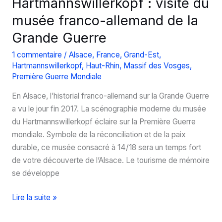
Hartmannswillerkopf : visite du
musée franco-allemand de la
Grande Guerre
1 commentaire
/
Alsace
,
France
,
Grand-Est
,
Hartmannswillerkopf
,
Haut-Rhin
,
Massif des Vosges
,
Première Guerre Mondiale
En Alsace, l’historial franco-allemand sur la Grande Guerre
a vu le jour fin 2017. La scénographie moderne du musée
du Hartmannswillerkopf éclaire sur la Première Guerre
mondiale. Symbole de la réconciliation et de la paix
durable, ce musée consacré à 14/18 sera un temps fort
de votre découverte de l’Alsace. Le tourisme de mémoire
se développe
Hartmannswillerkopf
Lire la suite »
: