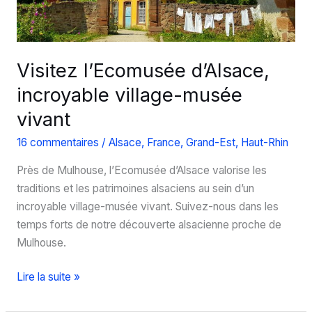
!
Visitez l’Ecomusée d’Alsace,
incroyable village-musée
vivant
16 commentaires
/
Alsace
,
France
,
Grand-Est
,
Haut-Rhin
Près de Mulhouse, l’Ecomusée d’Alsace valorise les
traditions et les patrimoines alsaciens au sein d’un
incroyable village-musée vivant. Suivez-nous dans les
temps forts de notre découverte alsacienne proche de
Mulhouse.
Visitez
Lire la suite »
l’Ecomusée