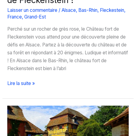
Laisser un commentaire
/
Alsace
,
Bas-Rhin
,
Fleckestein
,
France
,
Grand-Est
Perché sur un rocher de grès rose, le Château fort de
Fleckenstein vous attend pour une découverte pleine de
défis en Alsace. Partez à la découverte du château et de
sa forêt en répondant à 20 énigmes. Ludique et informatif
! En Alsace dans le Bas-Rhin, le château fort de
Fleckenstein est bien à l’abri
Visite
Lire la suite »
originale
au
château
fort
de
Fleckenstein