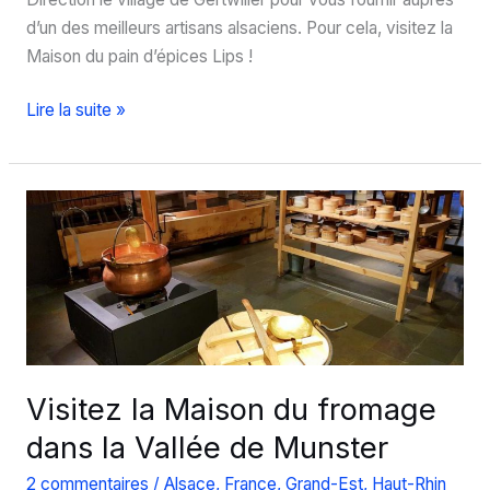
d’un des meilleurs artisans alsaciens. Pour cela, visitez la
Maison du pain d’épices Lips !
Visite
Lire la suite »
de
la
Maison
du
pain
d’épices
Lips
Visitez la Maison du fromage
dans la Vallée de Munster
2 commentaires
/
Alsace
,
France
,
Grand-Est
,
Haut-Rhin