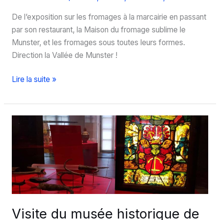
De l’exposition sur les fromages à la marcairie en passant
par son restaurant, la Maison du fromage sublime le
Munster, et les fromages sous toutes leurs formes.
Direction la Vallée de Munster !
Visitez
Lire la suite »
la
Maison
du
fromage
dans
la
Vallée
de
Munster
Visite du musée historique de