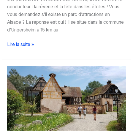
conducteur : la rêverie et la tête dans les étoiles ! Vous
vous demandez s’il existe un parc d’attractions en
Alsace ? La réponse est oui ! Il se situe dans la commune
d’Ungersheim à 15 km au
A
Lire la suite »
qui
s’adresse
le
Parc
du
Petit
Prince
en
Alsace
?