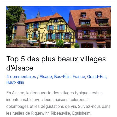
visite
du
musée
franco-
allemand
de
la
Grande
Guerre
Top 5 des plus beaux villages
d’Alsace
4 commentaires
/
Alsace
,
Bas-Rhin
,
France
,
Grand-Est
,
Haut-Rhin
En Alsace, la découverte des villages typiques est un
incontournable avec leurs maisons colorées à
colombages et les dégustations de vin. Suivez-nous dans
les ruelles de Riquewihr, Ribeauvillé, Eguisheim,