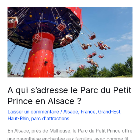
d’Alsace,
incroyable
village-
musée
vivant
A qui s’adresse le Parc du Petit
Prince en Alsace ?
Laisser un commentaire
/
Alsace
,
France
,
Grand-Est
,
Haut-Rhin
,
parc d'attractions
En Alsace, près de Mulhouse, le Parc du Petit Prince offre
une parenthèse enchantée aux familles, avec comme fil