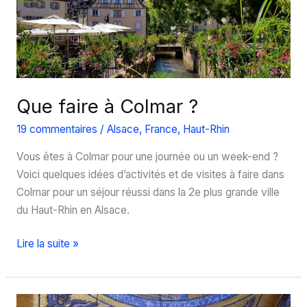
le
musée
alsacien
de
Strasbourg
Que faire à Colmar ?
19 commentaires
/
Alsace
,
France
,
Haut-Rhin
Vous êtes à Colmar pour une journée ou un week-end ?
Voici quelques idées d’activités et de visites à faire dans
Colmar pour un séjour réussi dans la 2e plus grande ville
du Haut-Rhin en Alsace.
Que
Lire la suite »
faire
à
Colmar