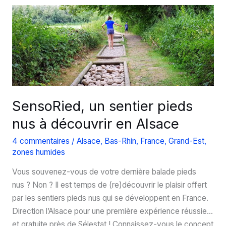
de
bataille
du
Hartmannswillerkopf
SensoRied, un sentier pieds
nus à découvrir en Alsace
4 commentaires
/
Alsace
,
Bas-Rhin
,
France
,
Grand-Est
,
zones humides
Vous souvenez-vous de votre dernière balade pieds
nus ? Non ? Il est temps de (re)découvrir le plaisir offert
par les sentiers pieds nus qui se développent en France.
Direction l’Alsace pour une première expérience réussie…
et gratuite près de Sélestat ! Connaissez-vous le concept