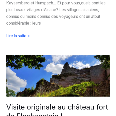
Kaysersberg et Hunspach… Et pour vous,quels sont les
plus beaux villages d’Alsace? Les villages alsaciens,
connus ou moins connus des voyageurs ont un atout
considérable : leurs
Top
Lire la suite »
5
des
plus
beaux
villages
d’Alsace
Visite originale au château fort
de Fleckenstein !