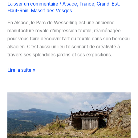
Laisser un commentaire
/
Alsace
,
France
,
Grand-Est
,
Haut-Rhin
,
Massif des Vosges
En Alsace, le Parc de Wesserling est une ancienne
manufacture royale d’impression textile, réaménagée
pour vous faire découvrir l’art du textile dans son berceau
alsacien. C’est aussi un lieu foisonnant de créativité à
travers ses splendides jardins et ses expositions.
Visite
Lire la suite »
du
Parc
de
Wesserling
:
un
écomusée
très