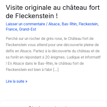
Visite originale au château fort
de Fleckenstein !
Laisser un commentaire
/
Alsace
,
Bas-Rhin
,
Fleckestein
,
France
,
Grand-Est
Perché sur un rocher de grès rose, le Château fort de
Fleckenstein vous attend pour une découverte pleine de
défis en Alsace. Partez à la découverte du château et de
sa forêt en répondant à 20 énigmes. Ludique et informatif
! En Alsace dans le Bas-Rhin, le château fort de
Fleckenstein est bien à l’abri […]
Visite
Lire la suite »
originale
au
château
fort