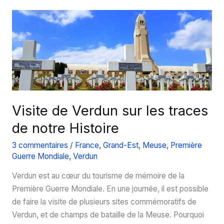
de
bataille
du
Hartmannswillerkopf
Visite de Verdun sur les traces
de notre Histoire
3 commentaires
/
France
,
Grand-Est
,
Meuse
,
Première
Guerre Mondiale
,
Verdun
Verdun est au cœur du tourisme de mémoire de la
Première Guerre Mondiale. En une journée, il est possible
de faire la visite de plusieurs sites commémoratifs de
Verdun, et de champs de bataille de la Meuse. Pourquoi