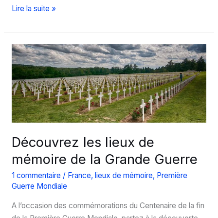
Quels
Lire la suite »
guides
de
voyage
autour
du
tourisme
de
mémoire
?
Découvrez les lieux de
mémoire de la Grande Guerre
1 commentaire
/
France
,
lieux de mémoire
,
Première
Guerre Mondiale
A l’occasion des commémorations du Centenaire de la fin