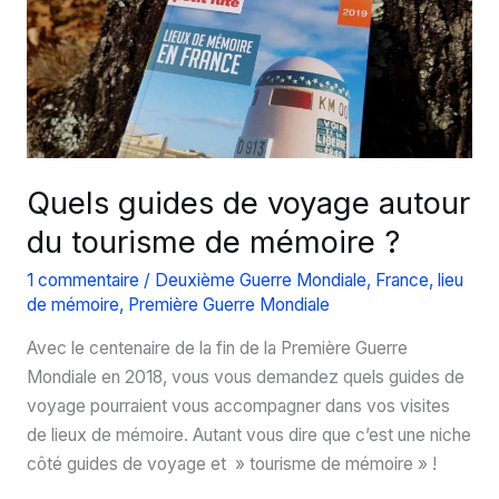
Douaumont
Quels guides de voyage autour
du tourisme de mémoire ?
1 commentaire
/
Deuxième Guerre Mondiale
,
France
,
lieu
de mémoire
,
Première Guerre Mondiale
Avec le centenaire de la fin de la Première Guerre
Mondiale en 2018, vous vous demandez quels guides de
voyage pourraient vous accompagner dans vos visites
de lieux de mémoire. Autant vous dire que c’est une niche
côté guides de voyage et » tourisme de mémoire » !