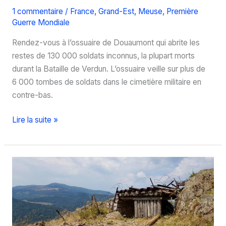
1 commentaire
/
France
,
Grand-Est
,
Meuse
,
Première
Guerre Mondiale
Rendez-vous à l’ossuaire de Douaumont qui abrite les
restes de 130 000 soldats inconnus, la plupart morts
durant la Bataille de Verdun. L’ossuaire veille sur plus de
6 000 tombes de soldats dans le cimetière militaire en
contre-bas.
Recueillement
Lire la suite »
à
l’ossuaire
de
Douaumont