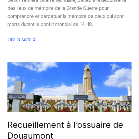
de la Première Guerre Mondiale, partez à la découverte
des lieux de mémoire de la Grande Guerre pour
comprendre et perpétuer la mémoire de ceux qui sont
morts durant le conflit mondial de 14-18.
Découvrez
Lire la suite »
les
lieux
de
mémoire
de
la
Grande
Guerre
Recueillement à l’ossuaire de
Douaumont