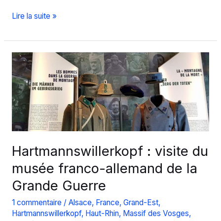
Quels
Lire la suite »
lieux
de
mémoire
autour
de
la
Première
Guerre
Mondiale
peut-
Hartmannswillerkopf : visite du
on
musée franco-allemand de la
visiter
Grande Guerre
?
1 commentaire
/
Alsace
,
France
,
Grand-Est
,
Hartmannswillerkopf
,
Haut-Rhin
,
Massif des Vosges
,