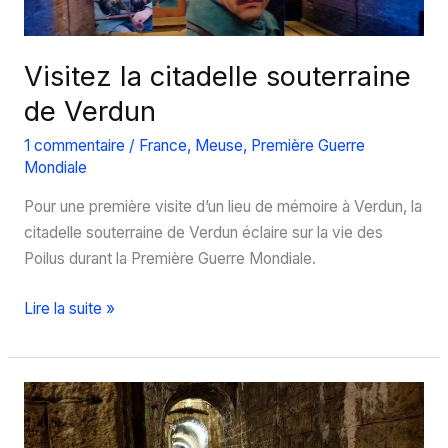
la
Grande
Guerre
Visitez la citadelle souterraine
de Verdun
1 commentaire
/
France
,
Meuse
,
Première Guerre
Mondiale
Pour une première visite d’un lieu de mémoire à Verdun, la
citadelle souterraine de Verdun éclaire sur la vie des
Poilus durant la Première Guerre Mondiale.
Visitez
Lire la suite »
la
citadelle
souterraine
de
Verdun