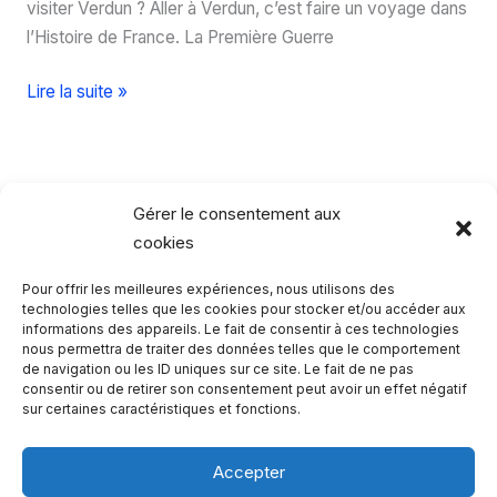
visiter Verdun ? Aller à Verdun, c’est faire un voyage dans
l’Histoire de France. La Première Guerre
Visite
Lire la suite »
de
Verdun
sur
les
Gérer le consentement aux
traces
cookies
de
Pour offrir les meilleures expériences, nous utilisons des
notre
Rechercher…
technologies telles que les cookies pour stocker et/ou accéder aux
Histoire
informations des appareils. Le fait de consentir à ces technologies
nous permettra de traiter des données telles que le comportement
R
de navigation ou les ID uniques sur ce site. Le fait de ne pas
consentir ou de retirer son consentement peut avoir un effet négatif
e
sur certaines caractéristiques et fonctions.
c
h
Accepter