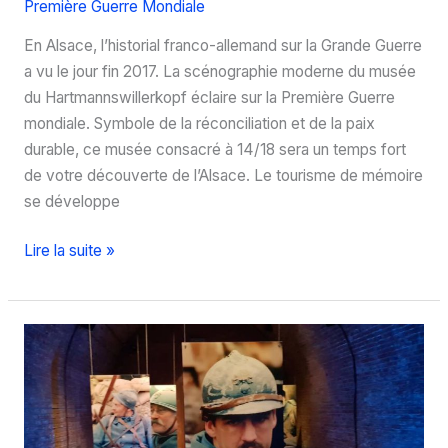
Première Guerre Mondiale
En Alsace, l’historial franco-allemand sur la Grande Guerre
a vu le jour fin 2017. La scénographie moderne du musée
du Hartmannswillerkopf éclaire sur la Première Guerre
mondiale. Symbole de la réconciliation et de la paix
durable, ce musée consacré à 14/18 sera un temps fort
de votre découverte de l’Alsace. Le tourisme de mémoire
se développe
Hartmannswillerkopf
Lire la suite »
:
visite
du
musée
franco-
allemand
de