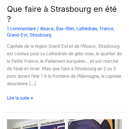
Que faire à Strasbourg en été
?
1 commentaire
/
Alsace
,
Bas-Rhin
,
cathédrale
,
France
,
Grand-Est
,
Strasbourg
Capitale de la région Grand Est et de l’Alsace, Strasbourg
est connue pour sa cathédrale de grès rose, le quartier de
la Petite France, le Parlement européen… et son marché
de Noël en hiver. Mais que faire à Strasbourg en 2 ou 3
jours durant l’été ? A la frontière de l’Allemagne, la capitale
alsacienne […]
Que
Lire la suite »
faire
à
Strasbourg
en