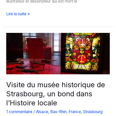
illustrateur et dessinateur qui est mort le
Visite
Lire la suite »
du
musée
Tomi
Ungerer
à
Strasbourg
Visite du musée historique de
Strasbourg, un bond dans
l’Histoire locale
1 commentaire
/
Alsace
,
Bas-Rhin
,
France
,
Strasbourg