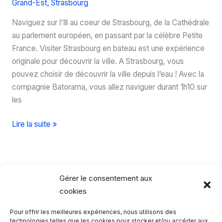
Grand-Est
,
Strasbourg
Naviguez sur l’Ill au coeur de Strasbourg, de la Cathédrale
au parlement européen, en passant par la célèbre Petite
France. Visiter Strasbourg en bateau est une expérience
originale pour découvrir la ville. A Strasbourg, vous
pouvez choisir de découvrir la ville depuis l’eau ! Avec la
compagnie Batorama, vous allez naviguer durant 1h10 sur
les
Visitez
Lire la suite »
Strasbourg
en
bateau
Gérer le consentement aux
cookies
Pour offrir les meilleures expériences, nous utilisons des
Rechercher…
technologies telles que les cookies pour stocker et/ou accéder aux