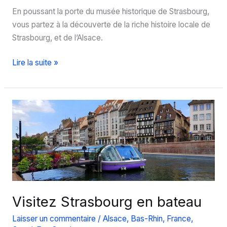
En poussant la porte du musée historique de Strasbourg,
vous partez à la découverte de la riche histoire locale de
Strasbourg, et de l’Alsace.
Visite
Lire la suite »
du
musée
historique
de
Strasbourg,
un
bond
dans
l’Histoire
locale
Visitez Strasbourg en bateau
Laisser un commentaire
/
Alsace
,
Bas-Rhin
,
France
,