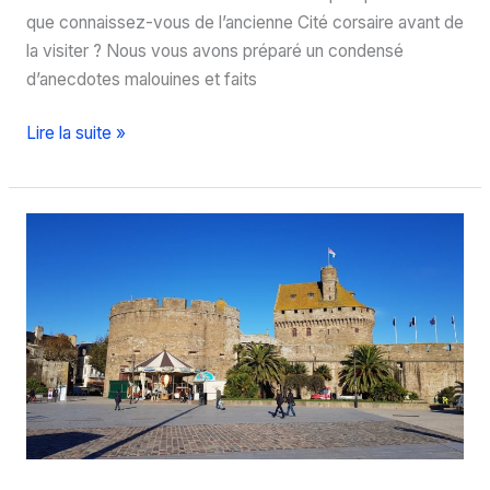
que connaissez-vous de l’ancienne Cité corsaire avant de
la visiter ? Nous vous avons préparé un condensé
d’anecdotes malouines et faits
Dix
Lire la suite »
choses
à
savoir
sur
Saint-
Malo
avant
de
visiter
la
cité
corsaire