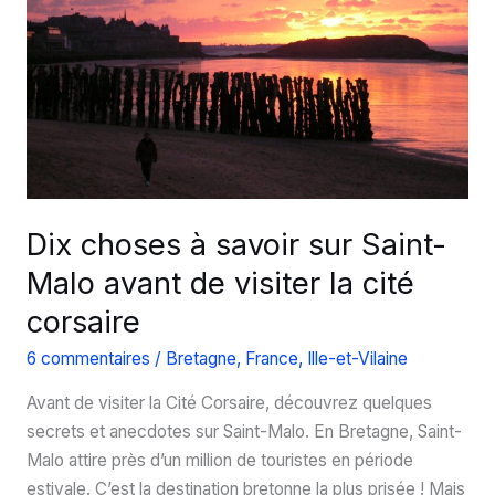
!
Dix choses à savoir sur Saint-
Malo avant de visiter la cité
corsaire
6 commentaires
/
Bretagne
,
France
,
Ille-et-Vilaine
Avant de visiter la Cité Corsaire, découvrez quelques
secrets et anecdotes sur Saint-Malo. En Bretagne, Saint-
Malo attire près d’un million de touristes en période
estivale. C’est la destination bretonne la plus prisée ! Mais