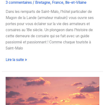
3 commentaires
/
Bretagne
,
France
,
Ille-et-Vilaine
Dans les remparts de Saint-Malo, l’hôtel particulier de
Magon de la Lande (armateur malouin) vous ouvre ses
portes pour vous éclairer sur la vie des armateurs et
corsaires au 18e siècle. Un plongeon dans l’histoire de
cette demeure de corsaire qui se fait avec un guide
passionné et passionnant ! Comme chaque touriste à
Saint-Malo
Visitez
Lire la suite »
une
demeure
de
corsaire
à
Saint-
Malo