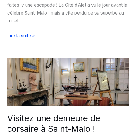
faites-y une escapade ! La Cité d’Alet a vu le jour avant la
célèbre Saint-Malo , mais a vite perdu de sa superbe au
fur et
La
Lire la suite »
Cité
d’Alet
à
Saint-
Malo,
un
havre
de
paix
Visitez une demeure de
corsaire à Saint-Malo !