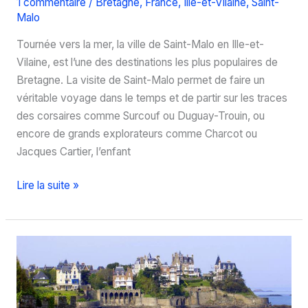
1 commentaire
/
Bretagne
,
France
,
Ille-et-Vilaine
,
Saint-
Malo
Tournée vers la mer, la ville de Saint-Malo en Ille-et-
Vilaine, est l’une des destinations les plus populaires de
Bretagne. La visite de Saint-Malo permet de faire un
véritable voyage dans le temps et de partir sur les traces
des corsaires comme Surcouf ou Duguay-Trouin, ou
encore de grands explorateurs comme Charcot ou
Jacques Cartier, l’enfant
Visite
Lire la suite »
de
Saint-
Malo,
la
Corsaire
!