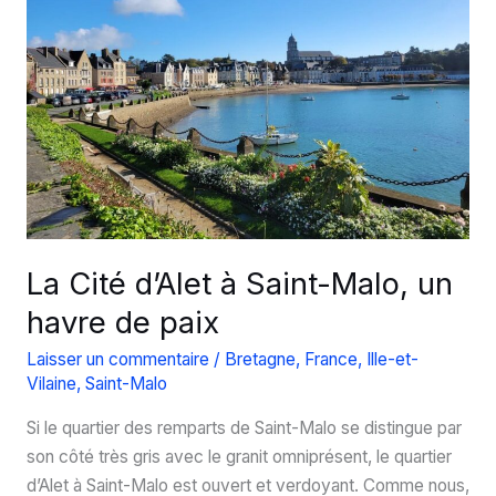
!
La Cité d’Alet à Saint-Malo, un
havre de paix
Laisser un commentaire
/
Bretagne
,
France
,
Ille-et-
Vilaine
,
Saint-Malo
Si le quartier des remparts de Saint-Malo se distingue par
son côté très gris avec le granit omniprésent, le quartier
d’Alet à Saint-Malo est ouvert et verdoyant. Comme nous,