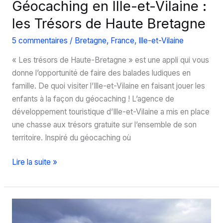
Géocaching en Ille-et-Vilaine :
les Trésors de Haute Bretagne
5 commentaires
/
Bretagne
,
France
,
Ille-et-Vilaine
« Les trésors de Haute-Bretagne » est une appli qui vous
donne l’opportunité de faire des balades ludiques en
famille. De quoi visiter l’Ille-et-Vilaine en faisant jouer les
enfants à la façon du géocaching ! L’agence de
développement touristique d’Ille-et-Vilaine a mis en place
une chasse aux trésors gratuite sur l’ensemble de son
territoire. Inspiré du géocaching où
Géocaching
Lire la suite »
en
Ille-
et-
Vilaine