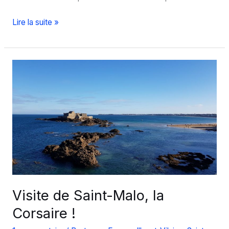
Les
Lire la suite »
plages
de
Saint-
Malo
Visite de Saint-Malo, la
Corsaire !