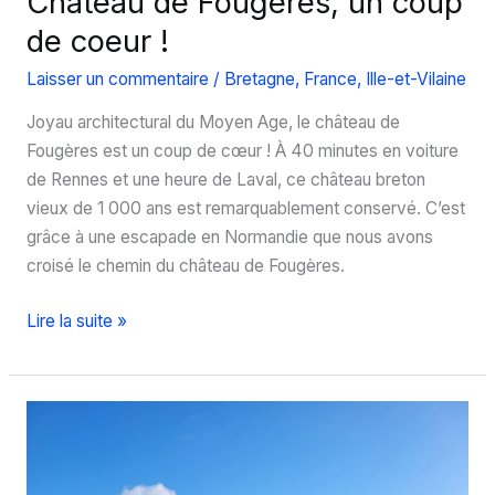
Château de Fougères, un coup
de coeur !
Laisser un commentaire
/
Bretagne
,
France
,
Ille-et-Vilaine
Joyau architectural du Moyen Age, le château de
Fougères est un coup de cœur ! À 40 minutes en voiture
de Rennes et une heure de Laval, ce château breton
vieux de 1 000 ans est remarquablement conservé. C’est
grâce à une escapade en Normandie que nous avons
croisé le chemin du château de Fougères.
Château
Lire la suite »
de
Fougères,
un
coup
de
coeur