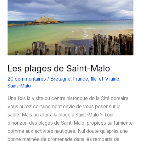
:
les
Trésors
de
Haute
Bretagne
Les plages de Saint-Malo
20 commentaires
/
Bretagne
,
France
,
Ille-et-Vilaine
,
Saint-Malo
Une fois la visite du centre historique de la Cité corsaire,
vous aurez certainement envie de vous poser sur le
sable. Mais où aller à la plage à Saint-Malo ? Tour
d’horizon des plages de Saint-Malo, propices au farniente
comme aux activités nautiques. Nul doute qu’après une
bonne matinée de promenade dans les remparts de