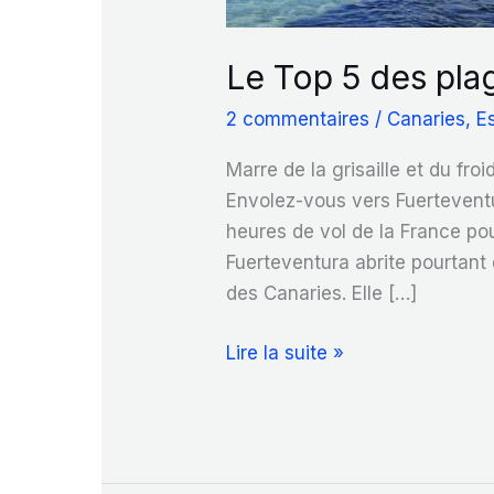
Le Top 5 des pla
2 commentaires
/
Canaries
,
E
Marre de la grisaille et du fro
Envolez-vous vers Fuerteventur
heures de vol de la France pour
Fuerteventura abrite pourtant 
des Canaries. Elle […]
Le
Lire la suite »
Top
5
des
plages