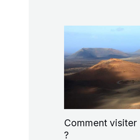
de
Fuerteventura
Comment visiter 
?