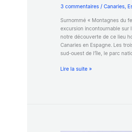
3 commentaires
/
Canaries
,
E
Surnommé « Montagnes du feu 
excursion incontournable sur 
notre découverte de ce lieu h
Canaries en Espagne. Les troi
sud-ouest de l’île, le parc nat
Comment
Lire la suite »
visiter
le
parc
national
de
Timanfaya
?