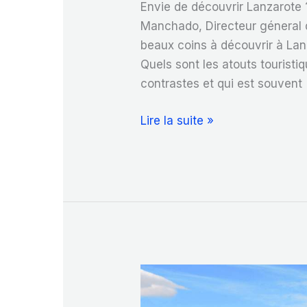
Envie de découvrir Lanzarote 
Manchado, Directeur géneral d
beaux coins à découvrir à Lan
Quels sont les atouts touristi
contrastes et qui est souvent
Séjour
Lire la suite »
à
Lanzarote,
l’île
au
printemps
éternel