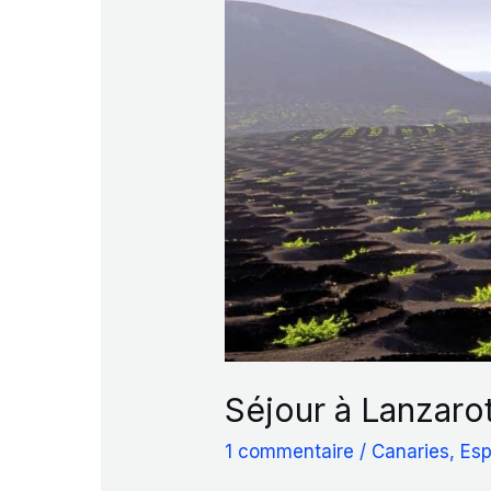
Séjour à Lanzarot
1 commentaire
/
Canaries
,
Es