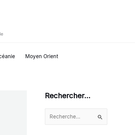
de
céanie
Moyen Orient
Rechercher…
R
e
c