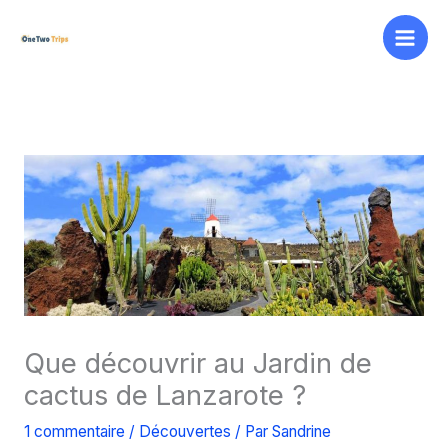
Aller
au
contenu
Que découvrir au Jardin de
cactus de Lanzarote ?
1 commentaire
/
Découvertes
/ Par
Sandrine