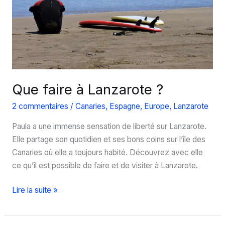
Que faire à Lanzarote ?
2 commentaires
/
Canaries
,
Espagne
,
Europe
,
Lanzarote
Paula a une immense sensation de liberté sur Lanzarote.
Elle partage son quotidien et ses bons coins sur l’île des
Canaries où elle a toujours habité. Découvrez avec elle
ce qu’il est possible de faire et de visiter à Lanzarote.
Que
Lire la suite »
faire
à