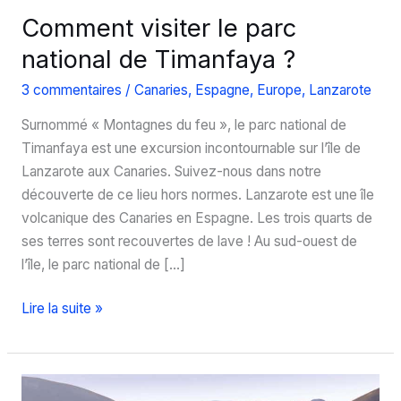
Comment visiter le parc
national de Timanfaya ?
3 commentaires
/
Canaries
,
Espagne
,
Europe
,
Lanzarote
Surnommé « Montagnes du feu », le parc national de
Timanfaya est une excursion incontournable sur l’île de
Lanzarote aux Canaries. Suivez-nous dans notre
découverte de ce lieu hors normes. Lanzarote est une île
volcanique des Canaries en Espagne. Les trois quarts de
ses terres sont recouvertes de lave ! Au sud-ouest de
l’île, le parc national de […]
Comment
Lire la suite »
visiter
le
parc
national