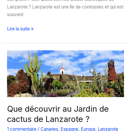
Lanzarote ? Lanzarote est une île de contrastes et qui est
souvent
Séjour
Lire la suite »
à
Lanzarote,
l’île
au
printemps
éternel
Que découvrir au Jardin de
cactus de Lanzarote ?
1 commentaire
/
Canaries
,
Espagne
,
Europe
,
Lanzarote