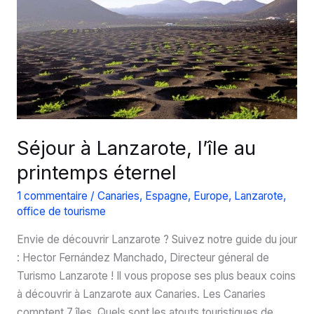
de
Timanfaya
?
Séjour à Lanzarote, l’île au
printemps éternel
1 commentaire
/
Canaries
,
Espagne
,
Europe
,
Lanzarote
,
office de tourisme
Envie de découvrir Lanzarote ? Suivez notre guide du jour
: Hector Fernández Manchado, Directeur géneral de
Turismo Lanzarote ! Il vous propose ses plus beaux coins
à découvrir à Lanzarote aux Canaries. Les Canaries
comptent 7 îles. Quels sont les atouts touristiques de