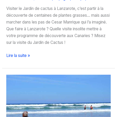
Visiter le Jardin de cactus à Lanzarote, c’est partir à la
découverte de centaines de plantes grasses… mais aussi
marcher dans les pas de Cesar Manrique qui l’a imaginé.
Que faire à Lanzarote ? Quelle visite insolite mettre à
votre programme de découverte aux Canaries ? Misez
sur la visite du Jardin de Cactus !
Que
Lire la suite »
découvrir
au
Jardin
de
cactus
de
Lanzarote
?