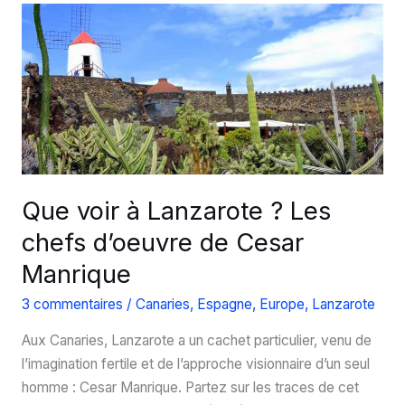
Lanzarote
?
Que voir à Lanzarote ? Les
chefs d’oeuvre de Cesar
Manrique
3 commentaires
/
Canaries
,
Espagne
,
Europe
,
Lanzarote
Aux Canaries, Lanzarote a un cachet particulier, venu de
l’imagination fertile et de l’approche visionnaire d’un seul
homme : Cesar Manrique. Partez sur les traces de cet