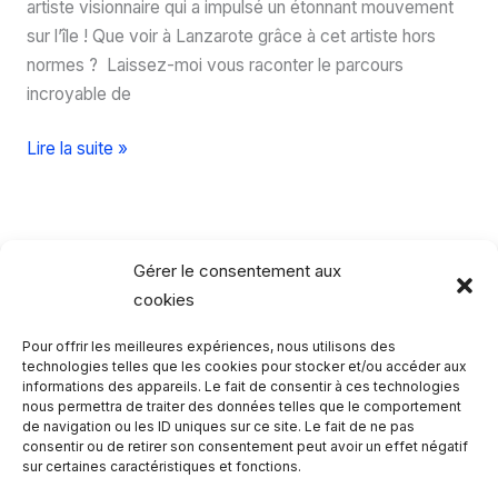
artiste visionnaire qui a impulsé un étonnant mouvement
sur l’île ! Que voir à Lanzarote grâce à cet artiste hors
normes ? Laissez-moi vous raconter le parcours
incroyable de
Que
Lire la suite »
voir
à
Lanzarote
?
Gérer le consentement aux
Les
cookies
chefs
Pour offrir les meilleures expériences, nous utilisons des
d’oeuvre
Rechercher…
technologies telles que les cookies pour stocker et/ou accéder aux
de
informations des appareils. Le fait de consentir à ces technologies
Cesar
nous permettra de traiter des données telles que le comportement
R
de navigation ou les ID uniques sur ce site. Le fait de ne pas
Manrique
consentir ou de retirer son consentement peut avoir un effet négatif
e
sur certaines caractéristiques et fonctions.
c