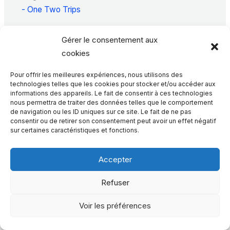
- One Two Trips
Gérer le consentement aux
cookies
Laisser un commentaire
Pour offrir les meilleures expériences, nous utilisons des
Votre adresse e-mail ne sera pas publiée.
Les
technologies telles que les cookies pour stocker et/ou accéder aux
informations des appareils. Le fait de consentir à ces technologies
champs obligatoires sont indiqués avec
*
nous permettra de traiter des données telles que le comportement
de navigation ou les ID uniques sur ce site. Le fait de ne pas
consentir ou de retirer son consentement peut avoir un effet négatif
Écrivez
sur certaines caractéristiques et fonctions.
ici…
Accepter
Refuser
Voir les préférences