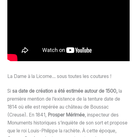
La Dame à la Licorne… sous toutes les coutures !
Si
sa date de création a été estimée autour de 1500,
la
première mention de l’existence de la tenture date de
1814 où elle est repérée au château de Boussac
(Creuse). En 1841,
Prosper Mérimée
, inspecteur des
Monuments historiques s’inquiète de son sort et propose
que le roi Louis-Philippe la rachète. À cette époque,