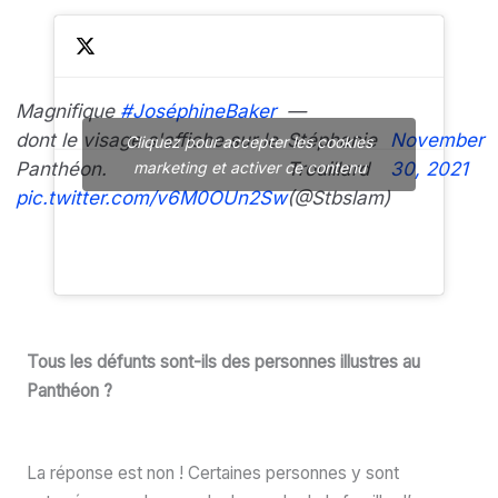
Magnifique
#JoséphineBaker
—
dont le visage s'affiche sur le
Stéphanie
November
Cliquez pour accepter les cookies
Panthéon.
Trouillard
30, 2021
marketing et activer ce contenu
pic.twitter.com/v6M0OUn2Sw
(@Stbslam)
Tous les défunts sont-ils des personnes illustres au
Panthéon ?
La réponse est non ! Certaines personnes y sont