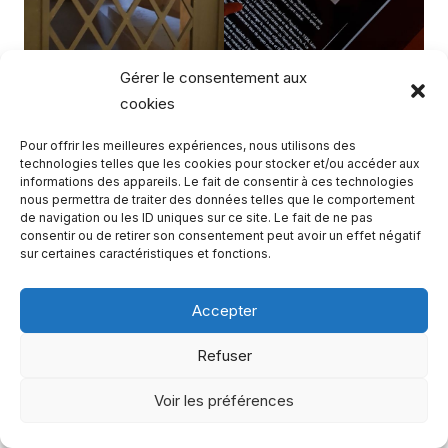
Gérer le consentement aux
cookies
Pour offrir les meilleures expériences, nous utilisons des
technologies telles que les cookies pour stocker et/ou accéder aux
informations des appareils. Le fait de consentir à ces technologies
La sobriété des caveaux et des épitaphes
nous permettra de traiter des données telles que le comportement
de navigation ou les ID uniques sur ce site. Le fait de ne pas
renforce la solennité et l’universalité du lieu.
consentir ou de retirer son consentement peut avoir un effet négatif
sur certaines caractéristiques et fonctions.
A noter : dans l’une des galeries, vous pouvez visiter une
exposition temporaire
, qui change au fil des saisons. A
Accepter
l’été 2021, Victor Hugo y était à l’honneur.
Refuser
Informations pratiques
2023
Voir les préférences
Panthéon
Place du Panthéon