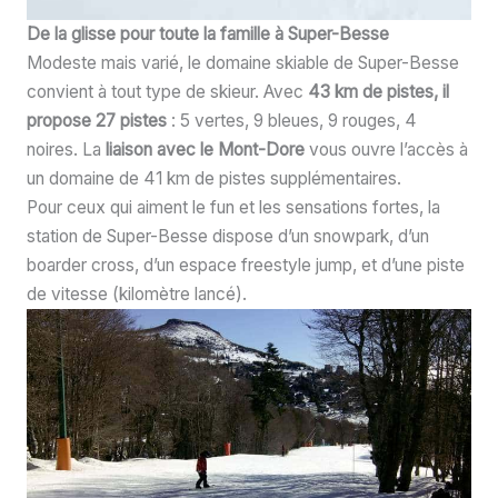
De la glisse pour toute la famille à Super-Besse
Modeste mais varié, le domaine skiable de Super-Besse
convient à tout type de skieur. Avec
43 km
de pistes, il
propose 27 pistes
: 5 vertes, 9 bleues, 9 rouges, 4
noires. La
liaison avec le Mont-Dore
vous ouvre l’accès à
un domaine de 41 km de pistes supplémentaires.
Pour ceux qui aiment le fun et les sensations fortes, la
station de Super-Besse dispose d’un snowpark, d’un
boarder cross, d’un espace freestyle jump, et d’une piste
de vitesse (kilomètre lancé).