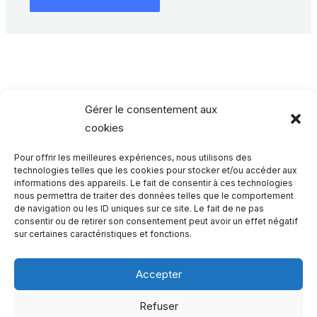
Gérer le consentement aux
cookies
Pour offrir les meilleures expériences, nous utilisons des
Rechercher…
technologies telles que les cookies pour stocker et/ou accéder aux
informations des appareils. Le fait de consentir à ces technologies
nous permettra de traiter des données telles que le comportement
R
de navigation ou les ID uniques sur ce site. Le fait de ne pas
consentir ou de retirer son consentement peut avoir un effet négatif
e
sur certaines caractéristiques et fonctions.
c
h
Accepter
e
Qui sommes-nous ?
Refuser
r