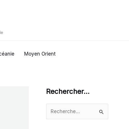
de
céanie
Moyen Orient
Rechercher…
R
e
c