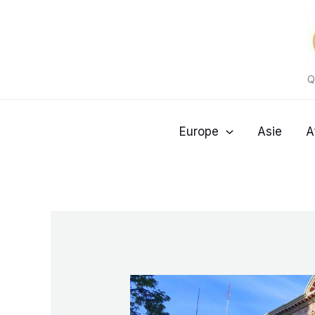
Aller
au
contenu
Q
Europe
Asie
A