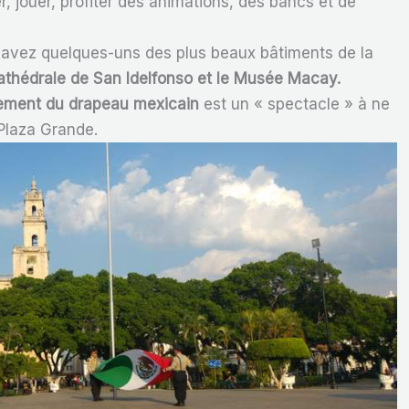
r, jouer, profiter des animations, des bancs et de
 avez quelques-uns des plus beaux bâtiments de la
athédrale de San Idelfonso et le Musée Macay.
ssement du drapeau mexicain
est un « spectacle » à ne
Plaza Grande.