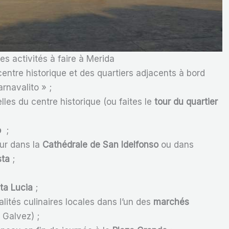
es activités à faire à Merida
centre historique et des quartiers adjacents à bord
rnavalito » ;
lles du centre historique (ou faites le
tour du quartier
o
;
ur dans la
Cathédrale de San Idelfonso
ou dans
sta
;
ta Lucia
;
ialités culinaires locales dans l’un des
marchés
 Galvez) ;