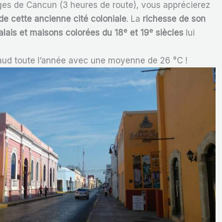
lages de Cancun (3 heures de route), vous apprécierez
de cette ancienne cité coloniale
. La
richesse de son
e
e
palais et maisons colorées du 18
et 19
siècles
lui
 chaud toute l’année avec une moyenne de 26 °C !