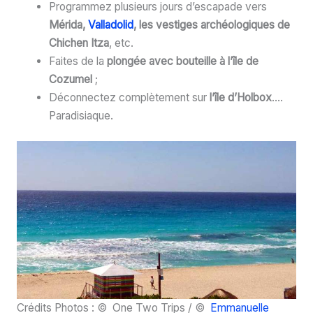
Programmez plusieurs jours d’escapade vers
Mérida,
Valladolid
, les vestiges archéologiques de
Chichen Itza
, etc.
Faites de la
plongée avec bouteille à l’île de
Cozumel
;
Déconnectez complètement sur
l’île d’Holbox
….
Paradisiaque.
Crédits Photos : © One Two Trips / ©
Emmanuelle