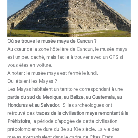
Où se trouve le musée maya de Cancun ?
Au cœur de la zone hôtelière de Cancun, le musée maya
est un peu caché, mais facile à trouver avec un GPS si
vous êtes en voiture.
A noter : le musée maya est fermé le lundi.
Qui étaient les Mayas ?
Les Mayas habitaient un territoire correspondant à une
partie du sud du Mexique, au Belize, au Guatemala, au
Honduras et au Salvador
. Si les archéologues ont
retrouvé des
traces de la civilisation maya remontant à la
Préhistoire
, la période d’apogée de cette civilisation
précolombienne dure du 3e au 10e siècle. La vie des
mayas s’organisaient dans le cadre de Cités Etats.