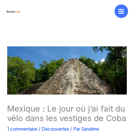
Aller
au
contenu
Mexique : Le jour où j’ai fait du
vélo dans les vestiges de Coba
1 commentaire
/
Découvertes
/ Par
Sandrine