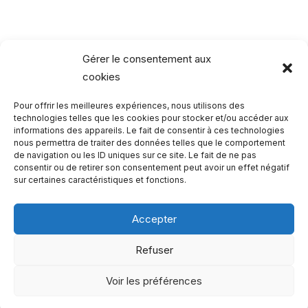
Gérer le consentement aux
cookies
Pour offrir les meilleures expériences, nous utilisons des
Rechercher…
technologies telles que les cookies pour stocker et/ou accéder aux
informations des appareils. Le fait de consentir à ces technologies
nous permettra de traiter des données telles que le comportement
R
de navigation ou les ID uniques sur ce site. Le fait de ne pas
consentir ou de retirer son consentement peut avoir un effet négatif
e
sur certaines caractéristiques et fonctions.
c
h
Accepter
e
Qui sommes-nous ?
Refuser
r
Copyright 2023 - One Two Trips
c
Voir les préférences
h