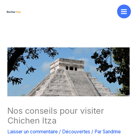
Aller
au
contenu
Nos conseils pour visiter
Chichen Itza
Laisser un commentaire
/
Découvertes
/ Par
Sandrine