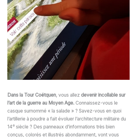
Dans la Tour Coëtquen
, vous allez
devenir incollable sur
l’art de la guerre au Moyen Age.
Connaissez-vous le
casque surnommé « la salade » ? Savez-vous en quoi
l’artillerie à poudre a fait évoluer l’architecture militaire du
e
14
siècle ? Des panneaux d’informations très bien
conçus, colorés et illustrés abondamment, vont vous