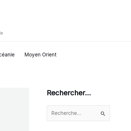
de
céanie
Moyen Orient
Rechercher…
R
e
c