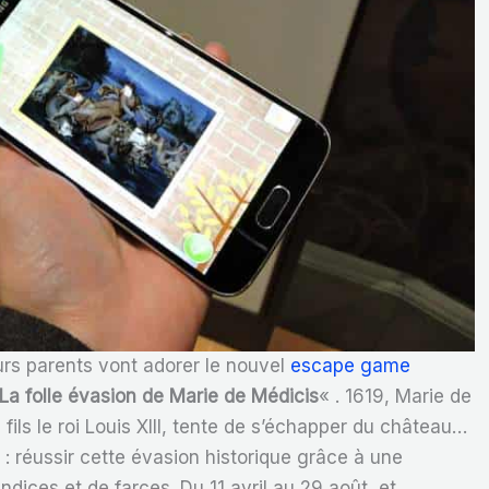
urs parents vont adorer le nouvel
escape game
La folle évasion de Marie de Médicis
« . 1619, Marie de
fils le roi Louis XIII, tente de s’échapper du château…
 : réussir cette évasion historique grâce à une
indices et de farces. Du 11 avril au 29 août et