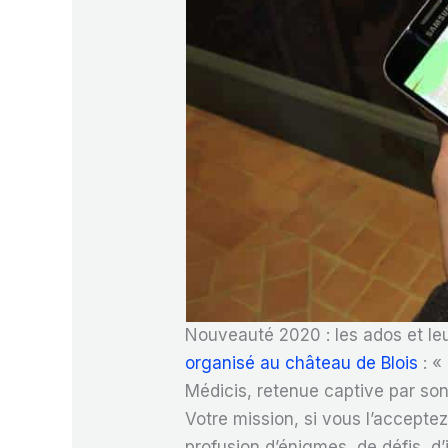
Nouveauté 2020 : les ados et le
organisé au château de Blois
: «
Médicis, retenue captive par son 
Votre mission, si vous l’acceptez
profusion d’énigmes, de défis, d’