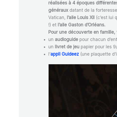
réalisées à 4 époques différente
généraux
datant de la forteress
Vatican,
l’aile Louis XII
(c’est lui
!) et
l’aile Gaston d’Orléans.
Pour une découverte en famille, 
un
audioguide
pour chacun d’ent
un
livret de jeu
papier pour les 9/
l’
appli Guideez
(une plaquette d’i