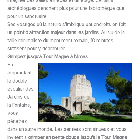
imaginer des salles annexes et un étage. Certains
archéologues penchent plus pour une bibliothèque que
pour un sanctuaire.
Ses vestiges où la nature s’imbrique par endroits en fait
un
point d’attraction majeur dans les jardins
. Au vu de la
taille minimaliste du monument romain, 10 minutes
suffisent pour y déambuler.
Grimpez jusqu’à Tour Magne à Nîmes
En
empruntant
le double
escalier des
Jardins de
la Fontaine,
vous
pénétrez
dans un autre monde. Les sentiers sont sinueux et vous
invitent à
grimper en pente douce jusqu’à la Tour Magne
.