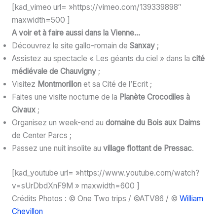
[kad_vimeo url= »https://vimeo.com/139339898″
maxwidth=500 ]
A voir et à faire aussi dans la Vienne…
Découvrez le site gallo-romain de
Sanxay
;
Assistez au spectacle « Les géants du ciel » dans la
cité
médiévale de Chauvigny
;
Visitez
Montmorillon
et sa Cité de l’Ecrit ;
Faites une visite nocturne de la
Planète Crocodiles à
Civaux
;
Organisez un week-end au
domaine du Bois aux Daims
de Center Parcs ;
Passez une nuit insolite au
village flottant de Pressac
.
[kad_youtube url= »https://www.youtube.com/watch?
v=sUrDbdXnF9M » maxwidth=600 ]
Crédits Photos : © One Two trips / ©ATV86 / ©
William
Chevillon