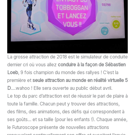
La grosse attraction de 2018 est le simulateur de conduite
dernier cri où vous allez
conduire à la façon de Sébastien
Loeb
, 9 fois champion du monde des rallyes ! C’est la
première et
seule attraction au monde en réalité virtuelle 5
D
….wahoo ! Elle sera ouverte au public début avril.
Le top du parc d’attraction est de réussir le pari de plaire à
toute la famille. Chacun peut y trouver des attractions,
des films, des animations, des défis qui correspondent à
ses goûts… et sa taille (pour les enfants !). Chaque année,
le Futuroscope présente de nouvelles attractions