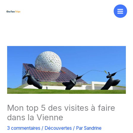
Aller
au
contenu
Mon top 5 des visites à faire
dans la Vienne
3 commentaires
/
Découvertes
/ Par
Sandrine