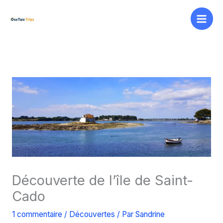
Aller
au
contenu
Découverte de l’île de Saint-
Cado
1 commentaire
/
Découvertes
/ Par
Sandrine