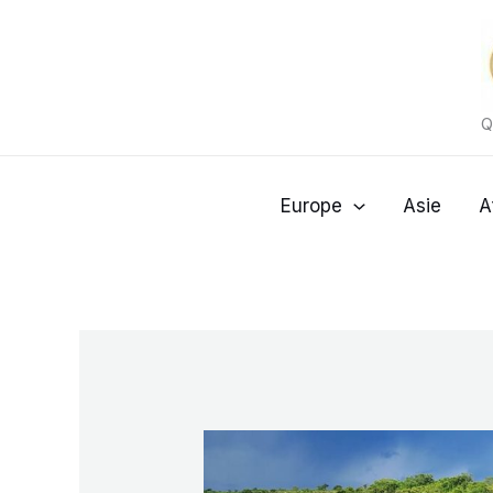
Aller
au
contenu
Q
Europe
Asie
A