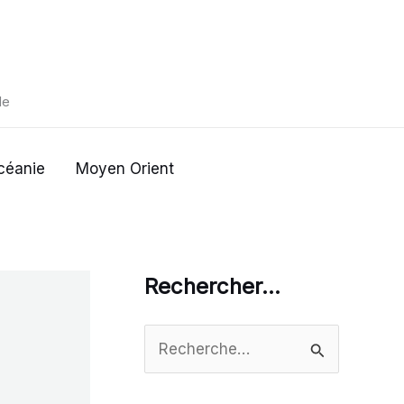
de
céanie
Moyen Orient
Rechercher…
R
e
c