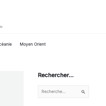
de
céanie
Moyen Orient
Rechercher…
R
e
c