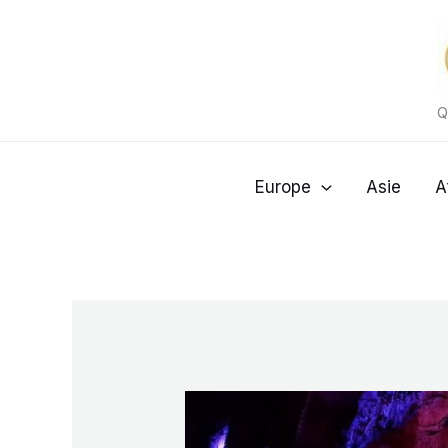
Aller
au
contenu
Q
Europe
Asie
A