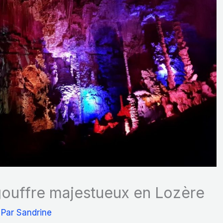
ouffre majestueux en Lozère
 Par
Sandrine