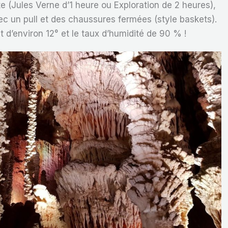
te (Jules Verne d’1 heure ou Exploration de 2 heures),
c un pull et des chaussures fermées (style baskets).
t d’environ 12° et le taux d’humidité de 90 % !