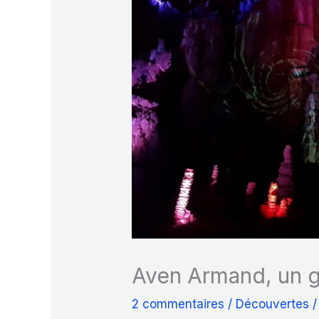
Aven Armand, un g
2 commentaires
/
Découvertes
/