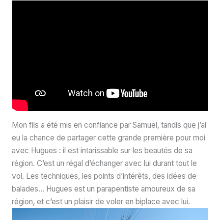
Mon fils a été mis en confiance par Samuel, tandis que j’ai
eu la chance de partager cette grande première pour moi
avec Hugues : il est intarissable sur les beautés de sa
région. C’est un régal d’échanger avec lui durant tout le
vol. Les techniques, les points d’intérêts, des idées de
balades… Hugues est un parapentiste amoureux de sa
région, et c’est un plaisir de voler en biplace avec lui.