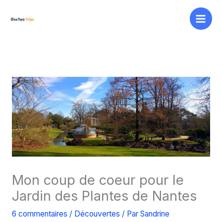
Aller
au
contenu
Mon coup de coeur pour le
Jardin des Plantes de Nantes
6 commentaires
/
Découvertes
/ Par
Sandrine