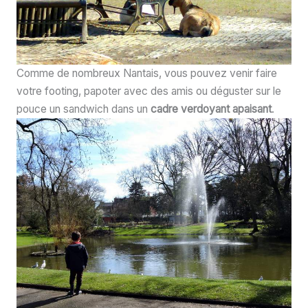
Comme de nombreux Nantais, vous pouvez venir faire
votre footing, papoter avec des amis ou déguster sur le
pouce un sandwich dans un
cadre verdoyant apaisant
.