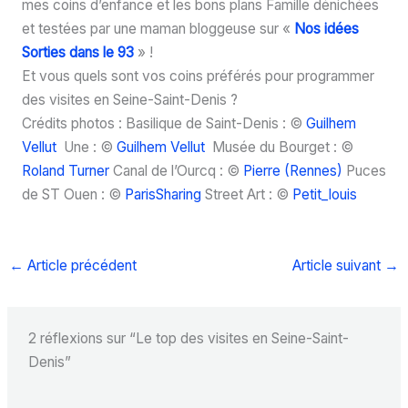
mes coins d’enfance et les bons plans Famille dénichées
et testées par une maman bloggeuse sur «
Nos idées
Sorties dans le 93
» !
Et vous quels sont vos coins préférés pour programmer
des visites en Seine-Saint-Denis ?
Crédits photos : Basilique de Saint-Denis : ©
Guilhem
Vellut
Une : ©
Guilhem Vellut
Musée du Bourget : ©
Roland Turner
Canal de l’Ourcq : ©
Pierre (Rennes)
Puces
de ST Ouen : ©
ParisSharing
Street Art : ©
Petit_louis
←
Article précédent
Article suivant
→
2 réflexions sur “Le top des visites en Seine-Saint-
Denis”