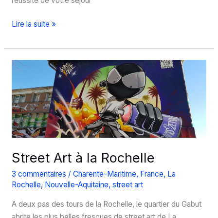
réussite de votre séjour
Que
Lire la suite »
faire
à
la
Rochelle
en
hiver
?
Street Art à la Rochelle
3 commentaires
/
Charente-Maritime
,
France
,
La
Rochelle
,
Nouvelle-Aquitaine
,
street art
A deux pas des tours de la Rochelle, le quartier du Gabut
abrite les plus belles fresques de street art de La