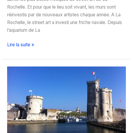
Rochelle. Et pour que le lieu soit vivant, les murs sont
réinvestis par de nouveaux artistes chaque année. A La
Rochelle, le street art a investi une friche navale. Depuis
l’aquarium de La
Street
Lire la suite »
Art
à
la
Rochelle