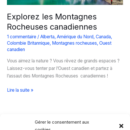
Explorez les Montagnes
Rocheuses canadiennes
1 commentaire
/
Alberta
,
Amérique du Nord
,
Canada
,
Colombie Britannique
,
Montagnes rocheuses
,
Ouest
canadien
Vous aimez la nature ? Vous rêvez de grands espaces ?
Laissez-vous tenter par l’Ouest canadien et partez à
l’assaut des Montagnes Rocheuses canadiennes !
Explorez
Lire la suite »
les
Montagnes
Rocheuses
canadiennes
Gérer le consentement aux
cookies