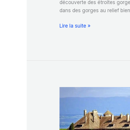
découverte des étroites gorge
dans des gorges au relief bien
Grandioses
Lire la suite »
gorges
de
la
Diosaz