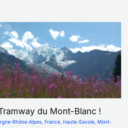
 Tramway du Mont-Blanc !
rgne-Rhône-Alpes
,
France
,
Haute-Savoie
,
Mont-