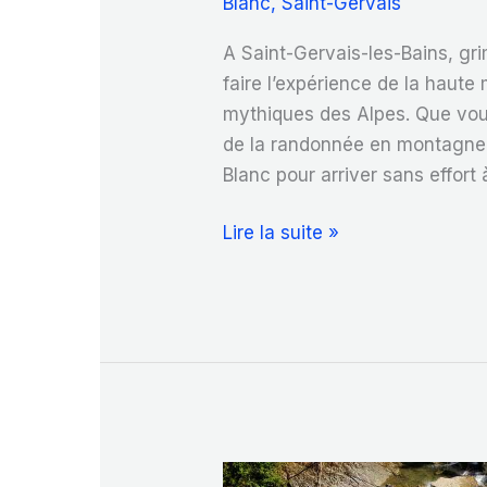
Blanc
,
Saint-Gervais
A Saint-Gervais-les-Bains, g
faire l’expérience de la hau
mythiques des Alpes. Que vou
de la randonnée en montagne,
Blanc pour arriver sans effort
Grimpez
Lire la suite »
dans
le
Tramway
du
Mont-
Blanc
!