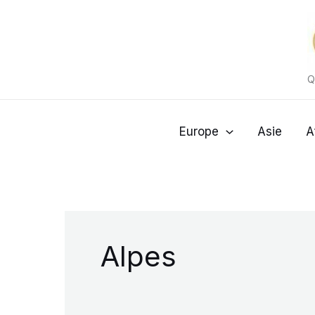
Aller
au
contenu
Q
Europe
Asie
A
Alpes