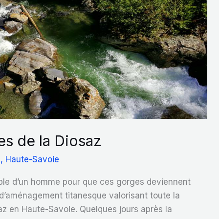
s de la Diosaz
e
,
Haute-Savoie
oyable d’un homme pour que ces gorges deviennent
l d’aménagement titanesque valorisant toute la
az en Haute-Savoie. Quelques jours après la