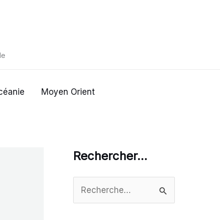
de
céanie
Moyen Orient
Rechercher…
R
e
c