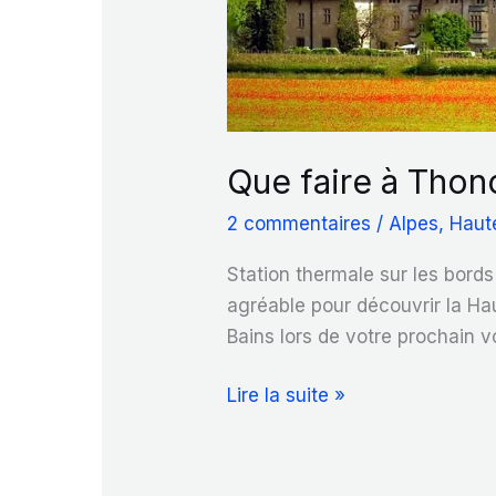
Que faire à Thon
2 commentaires
/
Alpes
,
Haut
Station thermale sur les bor
agréable pour découvrir la H
Bains lors de votre prochain 
Que
Lire la suite »
faire
à
Thonon-