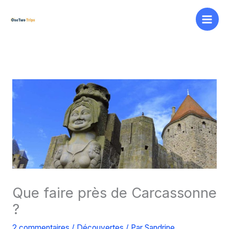
Aller
au
contenu
Que faire près de Carcassonne
?
2 commentaires
/
Découvertes
/ Par
Sandrine