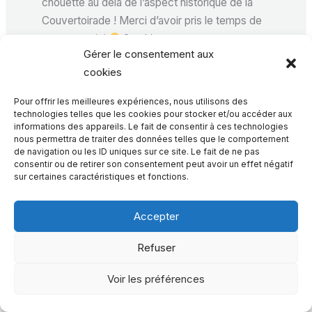
chouette au delà de l’aspect historique de la
Couvertoirade ! Merci d’avoir pris le temps de
passer par ici
Sandrine
Gérer le consentement aux
Répondre
cookies
Pour offrir les meilleures expériences, nous utilisons des
technologies telles que les cookies pour stocker et/ou accéder aux
informations des appareils. Le fait de consentir à ces technologies
Ping :
Découverte en Aveyron : que faire à Rodez et
nous permettra de traiter des données telles que le comportement
dans ses environs ?
de navigation ou les ID uniques sur ce site. Le fait de ne pas
consentir ou de retirer son consentement peut avoir un effet négatif
sur certaines caractéristiques et fonctions.
Accepter
Laisser un commentaire
Refuser
Votre adresse e-mail ne sera pas publiée.
Les
champs obligatoires sont indiqués avec
*
Voir les préférences
Écrivez