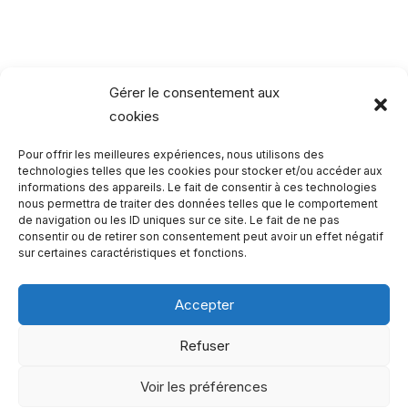
Gérer le consentement aux
cookies
Pour offrir les meilleures expériences, nous utilisons des
Rechercher…
technologies telles que les cookies pour stocker et/ou accéder aux
informations des appareils. Le fait de consentir à ces technologies
nous permettra de traiter des données telles que le comportement
R
de navigation ou les ID uniques sur ce site. Le fait de ne pas
consentir ou de retirer son consentement peut avoir un effet négatif
e
sur certaines caractéristiques et fonctions.
c
h
Accepter
e
Qui sommes-nous ?
Refuser
r
Copyright 2023 - One Two Trips
c
Voir les préférences