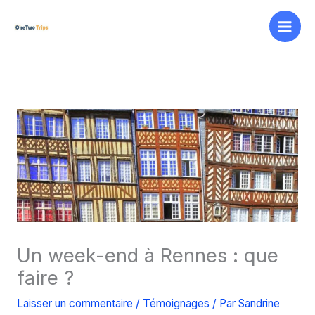
Aller
au
contenu
Un week-end à Rennes : que
faire ?
Laisser un commentaire
/
Témoignages
/ Par
Sandrine