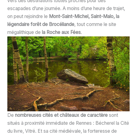
vers des destinations toutes proches pour des
escapades d’une journée. A moins d’une heure de trajet,
on peut rejoindre le
Mont-Saint-Michel, Saint-Malo, la
légendaire forêt de Brocéliande
, tout comme le site
mégalithique de
la Roche aux Fées
.
De
nombreuses cités et châteaux de caractère
sont
situés à proximité immédiate de Rennes : Bécherel la Cité
du livre, Vitré. Et sa cité médiévale, la forteresse de