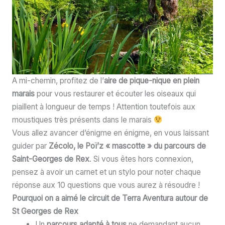
A mi-chemin, profitez de l’
aire de pique-nique en plein
marais
pour vous restaurer et écouter les oiseaux qui
piaillent à longueur de temps ! Attention toutefois aux
moustiques très présents dans le marais
Vous allez avancer d’énigme en énigme, en vous laissant
guider par
Zécolo, le Poï’z « mascotte » du parcours de
Saint-Georges de Rex
. Si vous êtes hors connexion,
pensez à avoir un carnet et un stylo pour noter chaque
réponse aux 10 questions que vous aurez à résoudre !
Pourquoi on a aimé le circuit de Terra Aventura autour de
St Georges de Rex
Un
parcours adapté à tous
ne demandant aucun