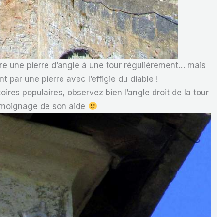
etire une pierre d’angle à une tour régulièrement… mais
 par une pierre avec l’effigie du diable !
oires populaires, observez bien l’angle droit de la tour
 témoignage de son aide