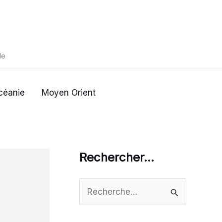
de
céanie
Moyen Orient
Rechercher…
R
e
c