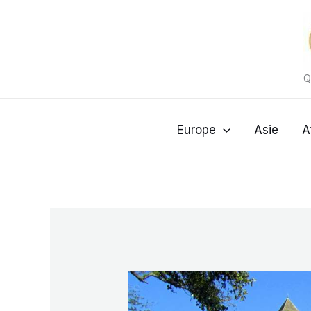
Aller
au
contenu
Q
Europe
Asie
A