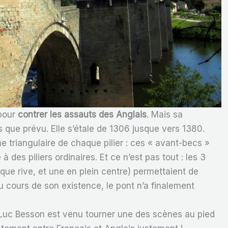
 pour
contrer les assauts des Anglais
. Mais sa
s que prévu. Elle s’étale de 1306 jusque vers 1380.
e triangulaire de chaque pilier : ces « avant-becs »
à des piliers ordinaires. Et ce n’est pas tout : les 3
que rive, et une en plein centre) permettaient de
au cours de son existence, le pont n’a finalement
 Luc Besson est venu tourner une des scènes au pied