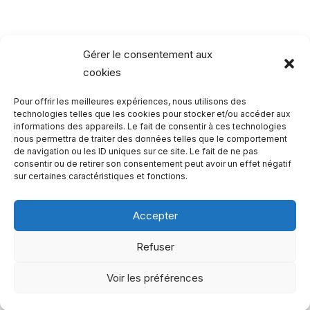
des
peintres
Gérer le consentement aux
cookies
Pour offrir les meilleures expériences, nous utilisons des
Rechercher…
technologies telles que les cookies pour stocker et/ou accéder aux
informations des appareils. Le fait de consentir à ces technologies
nous permettra de traiter des données telles que le comportement
R
de navigation ou les ID uniques sur ce site. Le fait de ne pas
consentir ou de retirer son consentement peut avoir un effet négatif
e
sur certaines caractéristiques et fonctions.
c
h
Accepter
e
Qui sommes-nous ?
Refuser
r
Copyright 2023 - One Two Trips
c
Voir les préférences
h