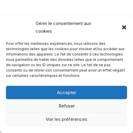
des
peintres
Gérer le consentement aux
cookies
Pour offrir les meilleures expériences, nous utilisons des
Rechercher…
technologies telles que les cookies pour stocker et/ou accéder aux
informations des appareils. Le fait de consentir à ces technologies
nous permettra de traiter des données telles que le comportement
R
de navigation ou les ID uniques sur ce site. Le fait de ne pas
consentir ou de retirer son consentement peut avoir un effet négatif
e
sur certaines caractéristiques et fonctions.
c
h
Accepter
e
Qui sommes-nous ?
Refuser
r
Copyright 2023 - One Two Trips
c
Voir les préférences
h