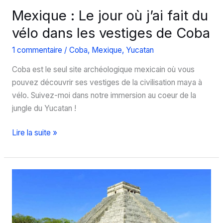
Mexique : Le jour où j’ai fait du
vélo dans les vestiges de Coba
1 commentaire
/
Coba
,
Mexique
,
Yucatan
Coba est le seul site archéologique mexicain où vous
pouvez découvrir ses vestiges de la civilisation maya à
vélo. Suivez-moi dans notre immersion au coeur de la
jungle du Yucatan !
Mexique
Lire la suite »
:
Le
jour
où
j’ai
fait
du