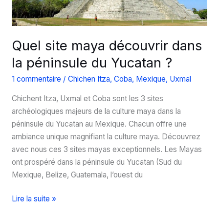
vélo
dans
les
Quel site maya découvrir dans
vestiges
la péninsule du Yucatan ?
de
Coba
1 commentaire
/
Chichen Itza
,
Coba
,
Mexique
,
Uxmal
Chichent Itza, Uxmal et Coba sont les 3 sites
archéologiques majeurs de la culture maya dans la
péninsule du Yucatan au Mexique. Chacun offre une
ambiance unique magnifiant la culture maya. Découvrez
avec nous ces 3 sites mayas exceptionnels. Les Mayas
ont prospéré dans la péninsule du Yucatan (Sud du
Mexique, Belize, Guatemala, l’ouest du
Quel
Lire la suite »
site