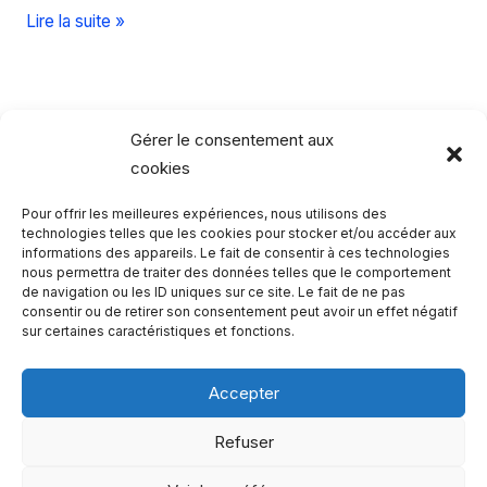
Que
Lire la suite »
faire
à
Angoulême
et
Gérer le consentement aux
dans
cookies
ses
Pour offrir les meilleures expériences, nous utilisons des
environs
Rechercher…
technologies telles que les cookies pour stocker et/ou accéder aux
?
informations des appareils. Le fait de consentir à ces technologies
nous permettra de traiter des données telles que le comportement
R
de navigation ou les ID uniques sur ce site. Le fait de ne pas
consentir ou de retirer son consentement peut avoir un effet négatif
e
sur certaines caractéristiques et fonctions.
c
h
Accepter
e
Qui sommes-nous ?
Refuser
r
Copyright 2023 - One Two Trips
c