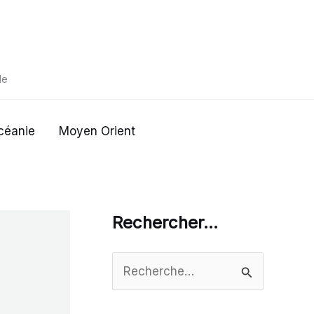
de
céanie
Moyen Orient
Rechercher…
R
e
c