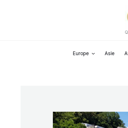
Aller
au
contenu
Q
Europe
Asie
A