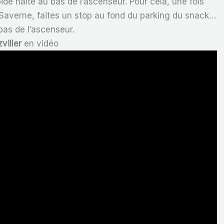
pide halte au bas de l’ascenseur. Pour cela, une fois
 Saverne, faites un stop au fond du parking du snack…
bas de l’ascenseur.
viller
en vidéo