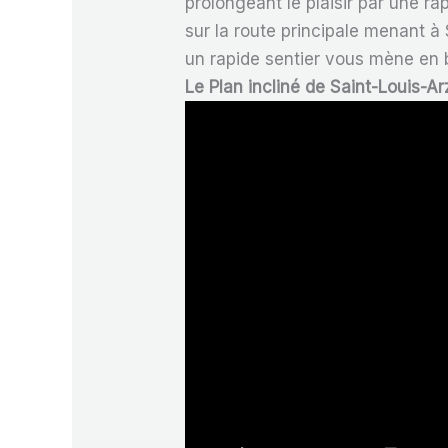
prolongeant le plaisir par une ra
sur la route principale menant à
un rapide sentier vous mène en 
Le Plan incliné de Saint-Louis-Arz