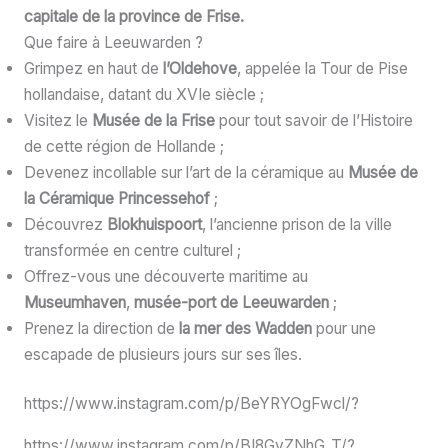
capitale de la province de Frise.
Que faire à Leeuwarden ?
Grimpez en haut de
l’Oldehove
, appelée la Tour de Pise
hollandaise, datant du XVIe siècle ;
Visitez le
Musée de la Frise
pour tout savoir de l’Histoire
de cette région de Hollande ;
Devenez incollable sur l’art de la céramique au
Musée de
la Céramique Princessehof
;
Découvrez
Blokhuispoort
, l’ancienne prison de la ville
transformée en centre culturel ;
Offrez-vous une découverte maritime au
Museumhaven
,
musée-port de Leeuwarden
;
Prenez la direction de
la mer des Wadden
pour une
escapade de plusieurs jours sur ses îles.
https://www.instagram.com/p/BeYRYOgFwcl/?
https://www.instagram.com/p/BI8GvZNhG_T/?