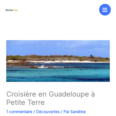
Aller
au
contenu
Croisière en Guadeloupe à
Petite Terre
1 commentaire
/
Découvertes
/ Par
Sandrine